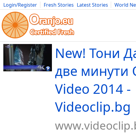
Login/Register
Fresh Stories
Latest Stories
World N
Movies
Anime
Music
Art
Cars
Advice
Science
Photog
New! Тони Да
две минути O
Video 2014 -
Videoclip.bg
www.videoclip.