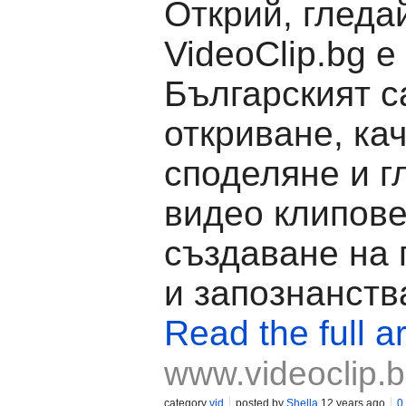
Открий, гледа
VideoClip.bg е
Българският с
откриване, ка
споделяне и г
видео клипове
създаване на
и запознанств
Read the full ar
www.videoclip.
category
vid
posted by
Shella
12 years ago
0