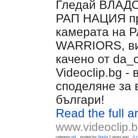
Гледай ВЛАДО
РАП НАЦИЯ п
камерата на 
WARRIORS, в
качено от da_c
Videoclip.bg -
споделяне за 
българи!
Read the full ar
www.videoclip.
category
vid
posted by
Shella
2 years ago
0 