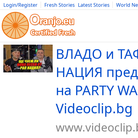
Login/Register
Fresh Stories
Latest Stories
World N
Movies
Anime
Music
Art
Cars
Advice
Science
Photog
ВЛАДО и ТА
НАЦИЯ пред
на PARTY WA
Videoclip.bg
www.videoclip.