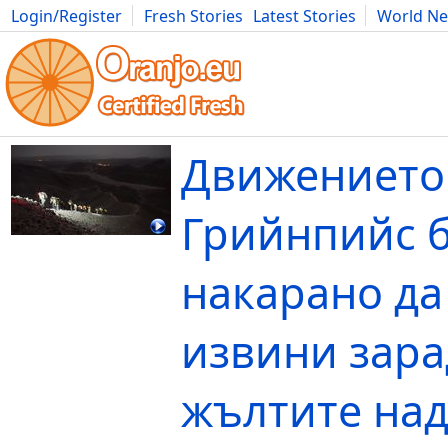
Login/Register
Fresh Stories
Latest Stories
World N
Movies
Anime
Music
Art
Cars
Advice
Science
Photog
Движението
Грийнпийс 
накарано да
извини зар
жълтите над