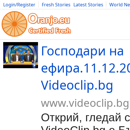
Login/Register
Fresh Stories
Latest Stories
World N
Movies
Anime
Music
Art
Cars
Advice
Science
Photog
Господари на
ефира.11.12.2
Videoclip.bg
www.videoclip.bg
Открий, гледай 