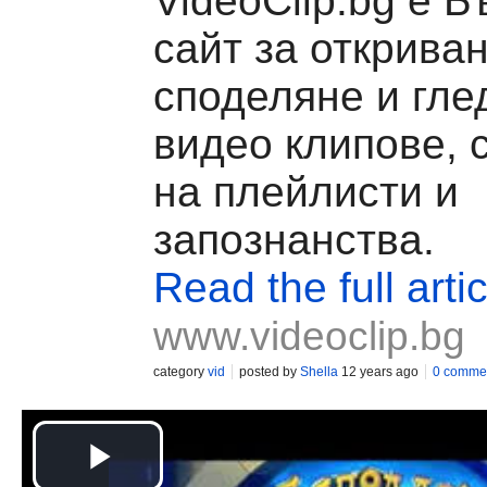
VideoClip.bg е Б
сайт за откриван
споделяне и гле
видео клипове, 
на плейлисти и
запознанства.
Read the full artic
www.videoclip.bg
category
vid
posted by
Shella
12 years ago
0 comme