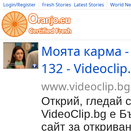
Login/Register
Fresh Stories
Latest Stories
World N
Movies
Anime
Music
Art
Cars
Advice
Science
Photog
Моята карма -
132 - Videoclip
www.videoclip.bg
Открий, гледай 
VideoClip.bg е Б
сайт за откриван