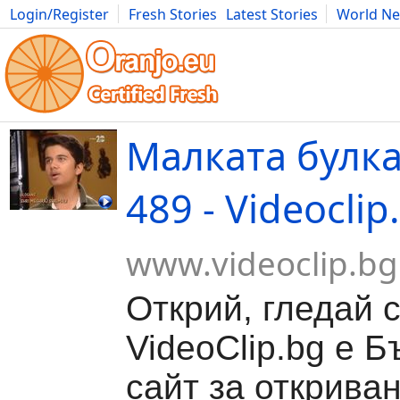
Login/Register
Fresh Stories
Latest Stories
World N
Movies
Anime
Music
Art
Cars
Advice
Science
Photog
Малката булка
489 - Videoclip
www.videoclip.bg
Открий, гледай 
VideoClip.bg е Б
сайт за откриван