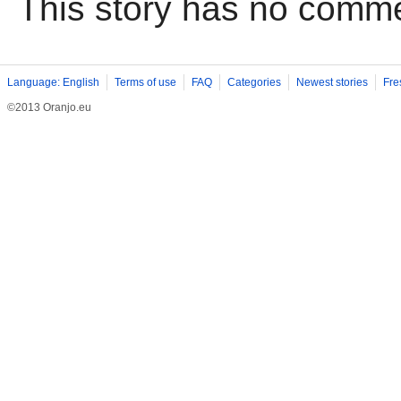
This story has no comm
Language: English
Terms of use
FAQ
Categories
Newest stories
Fre
©2013 Oranjo.eu