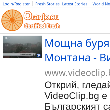
Login/Register
Fresh Stories
Latest Stories
World N
Movies
Anime
Music
Art
Cars
Advice
Science
Photog
Мощна буря
Монтана - В
www.videoclip.
Открий, гледа
VideoClip.bg е
Българският с