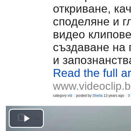
откриване, ка
споделяне и г
видео клипове
създаване на
и запознанств
Read the full ar
www.videoclip.
category
vid
posted by
Shella
13 years ago
0