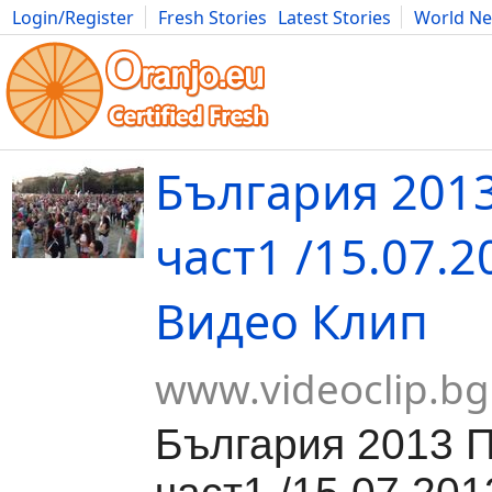
Login/Register
Fresh Stories
Latest Stories
World N
Movies
Anime
Music
Art
Cars
Advice
Science
Photog
България 201
част1 /15.07.2
Видео Клип
www.videoclip.bg
България 2013 