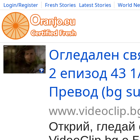
Login/Register
Fresh Stories
Latest Stories
World N
Movies
Anime
Music
Art
Cars
Advice
Science
Photog
Огледален св
2 епизод 43 1/
Превод (bg su
www.videoclip.b
Открий, гледай