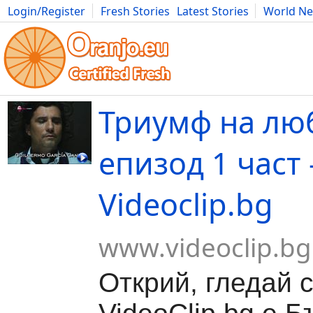
Login/Register
Fresh Stories
Latest Stories
World N
Movies
Anime
Music
Art
Cars
Advice
Science
Photog
Триумф на лю
епизод 1 част 
Videoclip.bg
www.videoclip.bg
Открий, гледай 