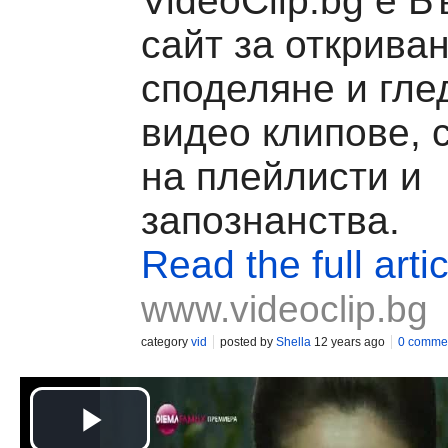
VideoClip.bg е Б
сайт за откриван
споделяне и гле
видео клипове, 
на плейлисти и
запознанства.
Read the full artic
www.videoclip.bg
category
vid
posted by
Shella
12 years ago
0 comme