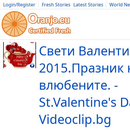
Login/Register
Fresh Stories
Latest Stories
World N
Movies
Anime
Music
Art
Cars
Advice
Science
Photog
Свети Валент
2015.Празник 
влюбените. -
St.Valentine's D
Videoclip.bg