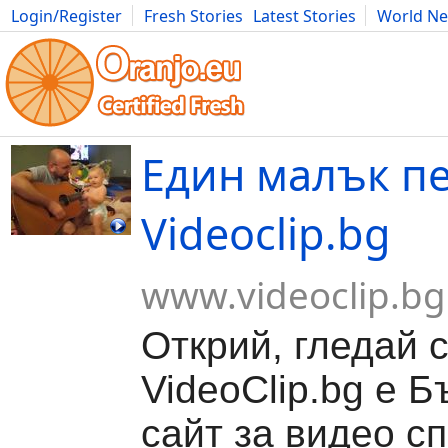
Login/Register
Fresh Stories
Latest Stories
World N
Movies
Anime
Music
Art
Cars
Advice
Science
Photog
Един малък пе
Videoclip.bg
www.videoclip.bg
Открий, гледай 
VideoClip.bg е Б
сайт за видео с