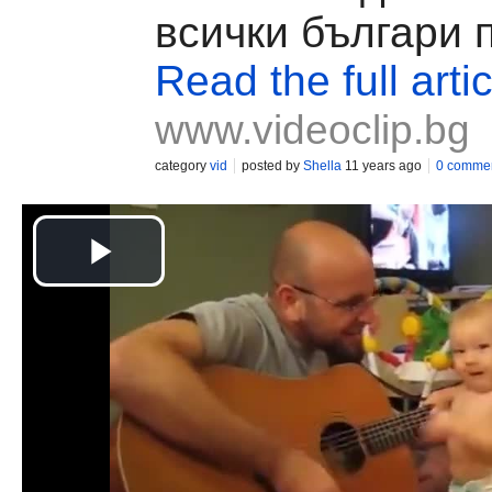
всички българи п
Read the full artic
www.videoclip.bg
category
vid
posted by
Shella
11 years ago
0 comme