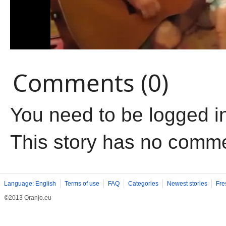
Comments (0)
You need to be logged i
This story has no comm
Language: English
Terms of use
FAQ
Categories
Newest stories
Fre
©2013 Oranjo.eu