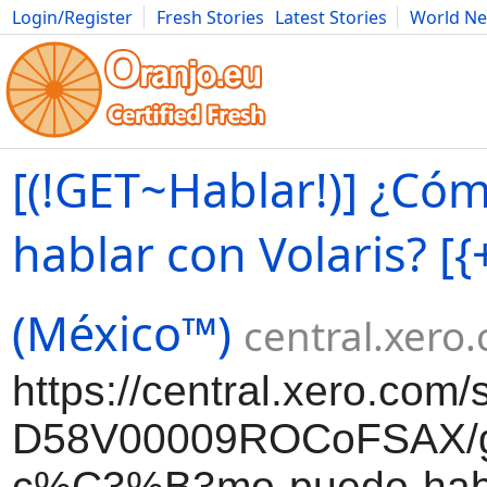
Login/Register
Fresh Stories
Latest Stories
World N
Movies
Anime
Music
Art
Cars
Advice
Science
Photog
[(!GET~Hablar!)] ¿Có
hablar con Volaris? [
(México™)
central.xero
https://central.xero.com/
D58V00009ROCoFSAX/ge
c%C3%B3mo-puedo-habl