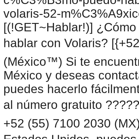
volaris-52-m%C3%A9xic
[(!GET~Hablar!)] ¿Cómo
hablar con Volaris? [{+5
(México™) Si te encuent
México y deseas contacta
puedes hacerlo fácilmen
al número gratuito ???
+52 (55) 7100 2030 (MX