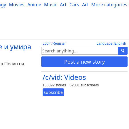
ogy
Movies
Anime
Music
Art
Cars
Advice
More categories
Science
Login/Register
Language: English
е и умира
Post a new story
ин Пелин си
/c/vid: Videos
136092 stories
62031 subscribers
subscribe