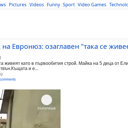
ews
Pictures
Videos
Funny
Sport
Video Games
Technol
Developers
Blog
на Евронюз: озаглавен "така се живе
g
а живеят като в първообития строй. Майка на 5 деца от Ел
твън.Къщата и е...
bg
 comments