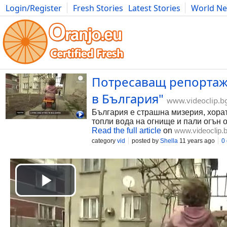
Login/Register
Fresh Stories
Latest Stories
World N
Photography
Comics
Bulgaria
Fitness
Food
Literature
Потресаващ репортаж 
в България"
www.videoclip.b
България е страшна мизерия, хорат
топли вода на огнище и пали огън о
Read the full article
on
www.videoclip.
category
vid
posted by
Shella
11 years ago
0