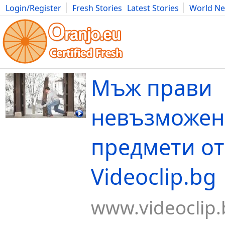
Login/Register
Fresh Stories
Latest Stories
World N
Movies
Anime
Music
Art
Cars
Advice
Science
Photog
Мъж прави
невъзможен
предмети от
Videoclip.bg
www.videoclip.