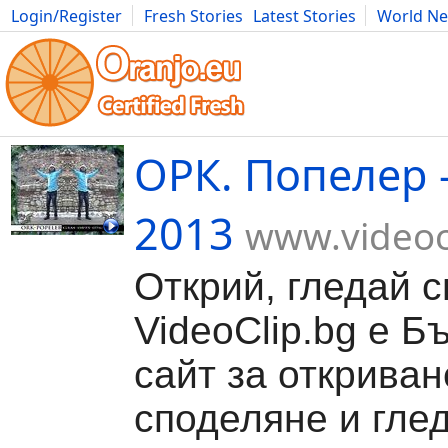
Login/Register
Fresh Stories
Latest Stories
World N
Movies
Anime
Music
Art
Cars
Advice
Science
Photog
ОРК. Попелер 
2013
www.videoc
Открий, гледай с
VideoClip.bg е Б
сайт за откриван
споделяне и гле