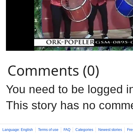
Comments (0)
You need to be logged i
This story has no comm
Language: English
Terms of use
FAQ
Categories
Newest stories
Fre