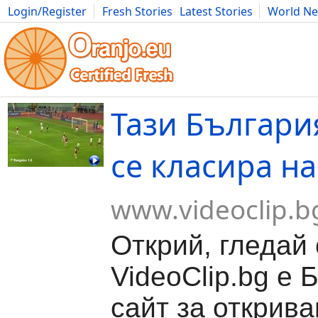
Login/Register
Fresh Stories
Latest Stories
World N
Movies
Anime
Music
Art
Cars
Advice
Science
Photog
Тази Българи
се класира на
www.videoclip.b
Открий, гледай
VideoClip.bg е 
сайт за открива