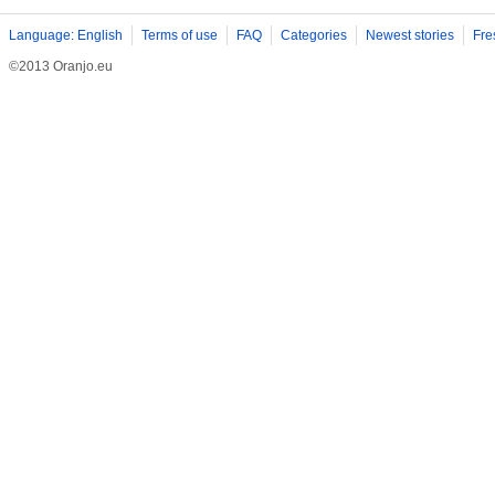
Language: English
Terms of use
FAQ
Categories
Newest stories
Fre
©2013 Oranjo.eu