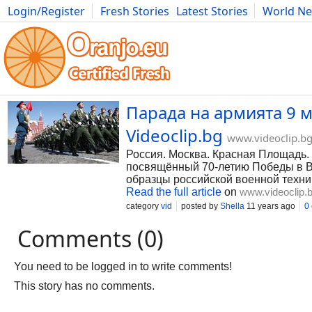
Login/Register
Fresh Stories
Latest Stories
World N
Photography
Comics
Bulgaria
Fitness
Food
Literature
Парада на армията 9 м
Videoclip.bg
www.videoclip.b
Россия. Москва. Красная Площадь.
посвящённый 70-летию Победы в В
образцы российской военной техни
Read the full article
on
www.videoclip.
category
vid
posted by
Shella
11 years ago
0
Comments (0)
You need to be logged in to write comments!
This story has no comments.