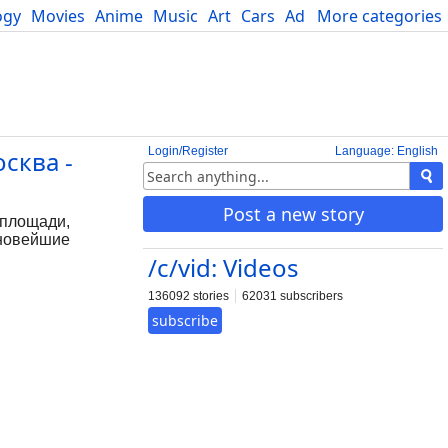
ogy
Movies
Anime
Music
Art
Cars
Advice
More categories
Science
Login/Register
Language: English
сква -
Post a new story
 площади,
 новейшие
/c/vid: Videos
136092 stories
62031 subscribers
subscribe