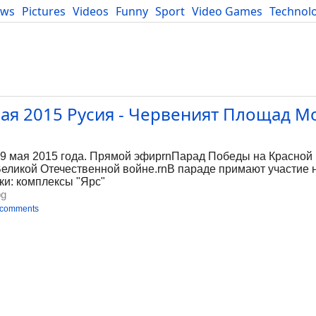
ews
Pictures
Videos
Funny
Sport
Video Games
Technol
Developers
Blog
ая 2015 Русия - Червеният Площад Мо
g
 9 мая 2015 года. Прямой эфирrnПарад Победы на Красной
еликой Отечественной войне.rnВ параде примают участие
ки: комплексы "Ярс"
bg
 comments