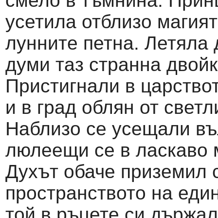
смело в тъмнина. Прин
усетила отблизо магият
лунните петна. Летяла 
думи таз странна двойк
Пристигнали в царство
и в град облян от светл
Наблизо се усещали въ
люлеещи се в ласкаво 
Духът обаче приземил 
пространството на един
той в ръцете си държал