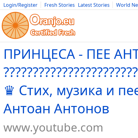
Login/Register
Fresh Stories
Latest Stories
World N
Movies
Anime
Music
Art
Cars
Advice
Science
Photog
ПРИНЦЕСА - ПЕЕ АН
???????????????????????
♛ Стих, музика и пе
Антоан Антонов
www.youtube.com