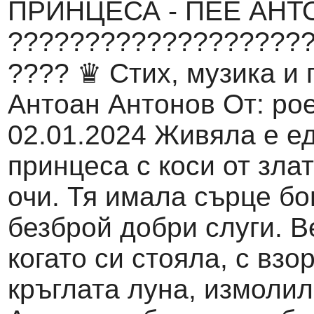
ПРИНЦЕСА - ПЕЕ АНТ
????????????????????
???? ♛ Стих, музика и 
Антоан Антонов От: poe
02.01.2024 Живяла е е
принцеса с коси от злат
очи. Тя имала сърце бо
безброй добри слуги. 
когато си стояла, с взо
кръглата луна, измолил