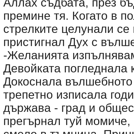
Аллах съдбата, през б
премине тя. Когато в п
стрелките целунали се 
пристигнал Дух с вълш
-Желанията изпълнявам
Девойката погледнала 
Докоснала вълшебното 
трепетно изписала годи
държава - град и общес
прегърнал туй момиче,