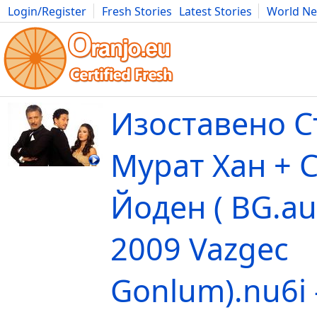
Login/Register
Fresh Stories
Latest Stories
World N
Movies
Anime
Music
Art
Cars
Advice
Science
Photog
Изоставено С
Мурат Хан + 
Йоден ( BG.au
2009 Vazgec
Gonlum).nu6i -