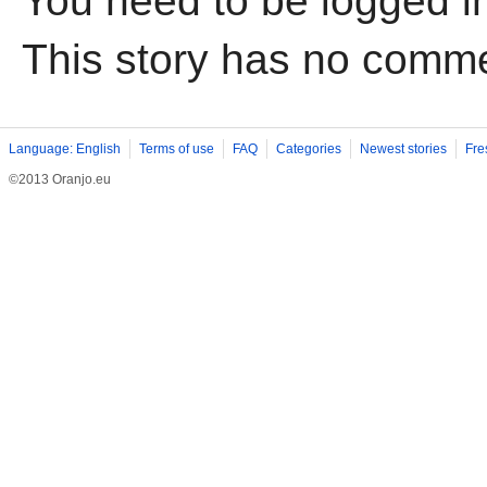
You need to be logged i
This story has no comm
Language: English
Terms of use
FAQ
Categories
Newest stories
Fre
©2013 Oranjo.eu