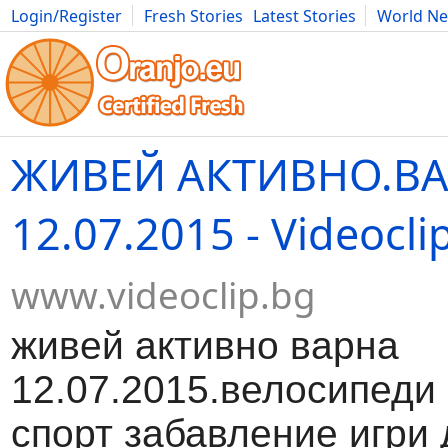
Login/Register
Fresh Stories
Latest Stories
World N
Movies
Anime
Music
Art
Cars
Advice
Science
Photog
ЖИВЕЙ АКТИВНО.В
12.07.2015 - Videocli
www.videoclip.bg
живей активно варна
12.07.2015.велосипеди
спорт забавление игри 