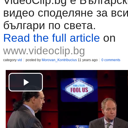
VideoClip.bg е Българск
видео споделяне за вс
българи по света.
Read the full article
on
www.videoclip.bg
category
vid
posted by
Morovan_Kontribucius
11 years ago
0 comments