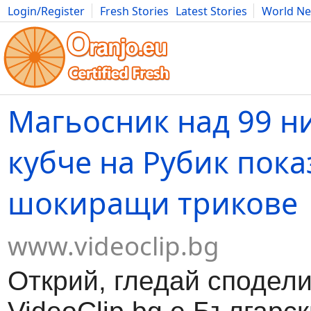
Login/Register
Fresh Stories
Latest Stories
World N
Movies
Anime
Music
Art
Cars
Advice
Science
Photog
Магьосник над 99 н
кубче на Рубик пока
шокиращи трикове
www.videoclip.bg
Открий, гледай сподели