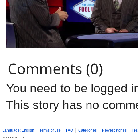
Comments (0)
You need to be logged i
This story has no comm
Language: English
Terms of use
FAQ
Categories
Newest stories
Fre