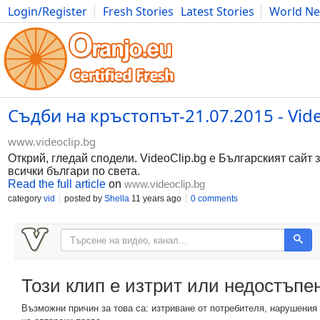
Login/Register
Fresh Stories
Latest Stories
World N
Movies
Anime
Music
Art
Cars
Advice
Science
Photog
Съдби на кръстопът-21.07.2015 - Vide
www.videoclip.bg
Открий, гледай сподели. VideoClip.bg е Българският сайт 
всички българи по света.
Read the full article
on
www.videoclip.bg
category
vid
posted by
Shella
11 years ago
0 comments