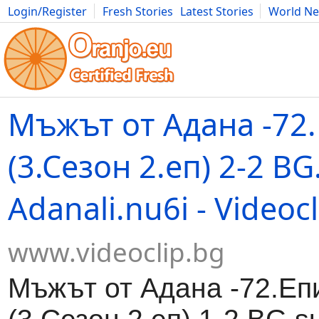
Login/Register
Fresh Stories
Latest Stories
World N
Movies
Anime
Music
Art
Cars
Advice
Science
Photog
Мъжът от Адана -72
(3.Сезон 2.еп) 2-2 BG.
Adanali.nu6i - Videoc
www.videoclip.bg
Мъжът от Адана -72.Еп