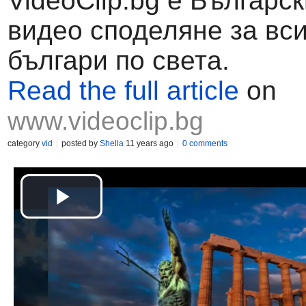
VideoClip.bg е Българск
видео споделяне за вс
българи по света.
Read the full article
on
www.videoclip.bg
category
vid
posted by
Shella
11 years ago
0 comments