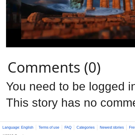
Comments (0)
You need to be logged i
This story has no comm
Language: English
Terms of use
FAQ
Categories
Newest stories
Fre