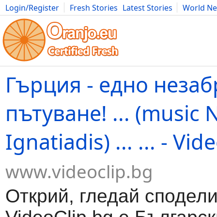
Login/Register
Fresh Stories
Latest Stories
World N
Movies
Anime
Music
Art
Cars
Advice
Science
Photog
Гърция - едно неза
пътуване! ... (music 
Ignatiadis) ... ... - Vi
www.videoclip.bg
Открий, гледай сподели