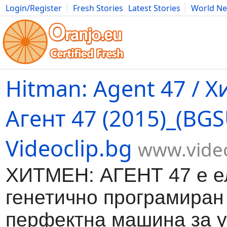
Login/Register
Fresh Stories
Latest Stories
World N
Movies
Anime
Music
Art
Cars
Advice
Science
Photog
Hitman: Agent 47 / Х
Агент 47 (2015)_(BGS
Videoclip.bg
www.video
ХИТМЕН: АГЕНТ 47 е е
генетично програмиран
перфектна машина за у