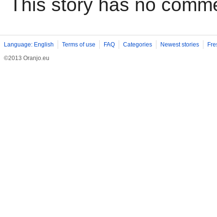
This story has no comm
Language: English
Terms of use
FAQ
Categories
Newest stories
Fre
©2013 Oranjo.eu