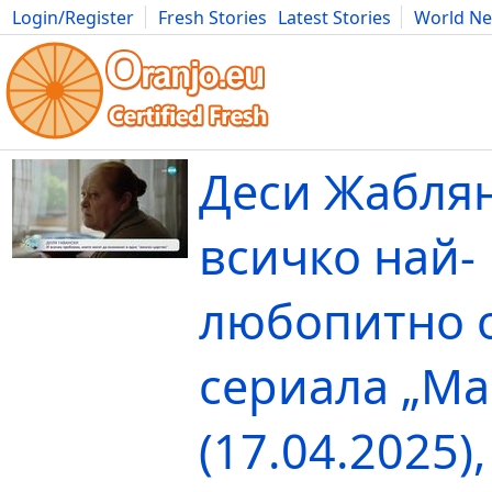
Login/Register
Fresh Stories
Latest Stories
World N
Movies
Anime
Music
Art
Cars
Advice
Science
Photog
Деси Жабля
всичко най-
любопитно 
сериала „Ма
(17.04.2025),