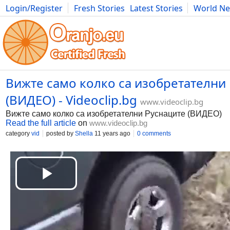
Login/Register
Fresh Stories
Latest Stories
World N
Movies
Anime
Music
Art
Cars
Advice
Science
Photog
Вижте само колко са изобретателни
(ВИДЕО) - Videoclip.bg
www.videoclip.bg
Вижте само колко са изобретателни Руснаците (ВИДЕО)
Read the full article
on
www.videoclip.bg
category
vid
posted by
Shella
11 years ago
0 comments