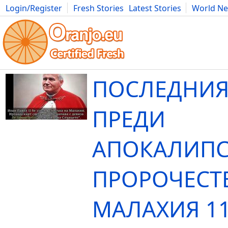
Login/Register
Fresh Stories
Latest Stories
World N
Movies
Anime
Music
Art
Cars
Advice
Science
Photog
ПОСЛЕДНИЯ
ПРЕДИ
АПОКАЛИПС
ПРОРОЧЕСТВ
МАЛАХИЯ 113