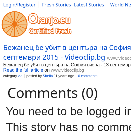
Login/Register
Fresh Stories
Latest Stories
World N
Movies
Anime
Music
Art
Cars
Advice
Science
Photog
Бежанец бе убит в центъра на София
септември 2015 - Videoclip.bg
www.videoc
Бежанец бе убит в центъра на София вчера - 13 септемвр
Read the full article
on
www.videoclip.bg
category
vid
posted by
Shella
11 years ago
0 comments
Comments (0)
You need to be logged i
This story has no comm