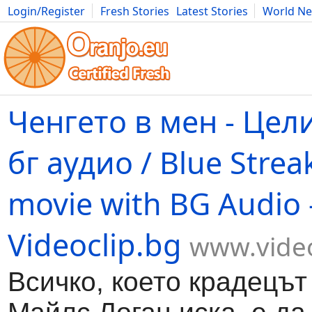
Login/Register
Fresh Stories
Latest Stories
World N
Movies
Anime
Music
Art
Cars
Advice
Science
Photog
Ченгето в мен - Цел
бг аудио / Blue Streak
movie with BG Audio 
Videoclip.bg
www.video
Всичко, което крадецът