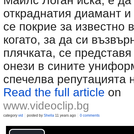
Майлс Логан иска, е да
откраднатия диамант и
се покрие за известно 
когато, за да си възвър
плячката, се представя
онези в сините униформ
спечелва репутацията 
Read the full article
on
www.videoclip.bg
category
vid
posted by
Shella
11 years ago
0 comments