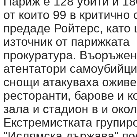
Париж е 128 убити и 18
от които 99 в критично 
предаде Ройтерс, като 
източник от парижката
прокуратура. Въоръжен
атентатори самоубийци
снощи атакуваха ожив
ресторанти, барове и к
зала и стадион в и око
Екстремистката групир
"Ислямска държава" по