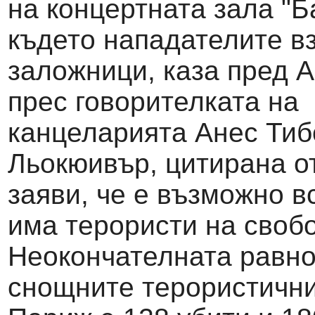
на концертната зала "Б
където нападателите в
заложници, каза пред 
прес говорителката на
канцеларията Анес Тиб
Льокюивър, цитирана от
заяви, че е възможно в
има терористи на своб
Неокончателната равно
снощните терористични