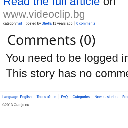
Read the full article
on
www.videoclip.bg
category
vid
posted by
Shella
11 years ago
0 comments
Comments (0)
You need to be logged i
This story has no comm
Language: English
Terms of use
FAQ
Categories
Newest stories
Fre
©2013 Oranjo.eu