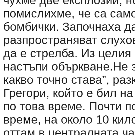
чухме две експлозии, н
помислихме, че са сам
бомбички. Започнаха д
разпространяват слухо
да е стрелба. Из целия
настъпи объркванe.Не 
какво точно става”, раз
Грегори, който е бил н
по това време. Почти п
време, на около 10 кил
оттам в централната ча