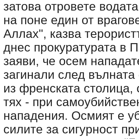
затова отровете водата
на поне един от врагов
Аллах", казва терорист
днес прокуратурата в 
заяви, че осем нападат
загинали след вълната 
из френската столица, 
тях - при самоубийстве
нападения. Осмият е уб
силите за сигурност п