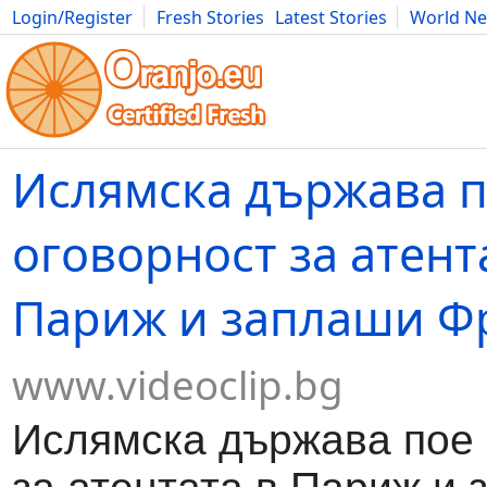
Login/Register
Fresh Stories
Latest Stories
World N
Movies
Anime
Music
Art
Cars
Advice
Science
Photog
Ислямска държава 
оговорност за атент
Париж и заплаши Ф
www.videoclip.bg
Ислямска държава пое 