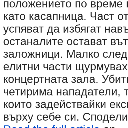
положението по време 
като касапница. Част о
успяват да избягат навъ
останалите остават вът
заложници. Малко сле
елитни части щурмува
концертната зала. Убит
четирима нападатели, 
които задействайки ек
върху себе си. Сподели