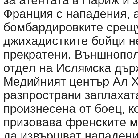
за атентата в Париж и
Франция с нападения, 
бомбардировките срещ
джихадистките бойци н
прекратени. Външнопол
отдел на Ислямска дър
Медийният център Ал Х
разпространи заплахат
произнесена от боец, к
призовава френските 
да извършват нападен