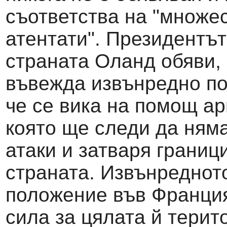
съответства на "множе
атентати". Президентът
страната Оланд обяви, 
въвежда извънредно п
че се вика на помощ ар
която ще следи да ням
атаки и затваря границ
страната. Извънреднот
положение във Франция
сила за цялата й терит