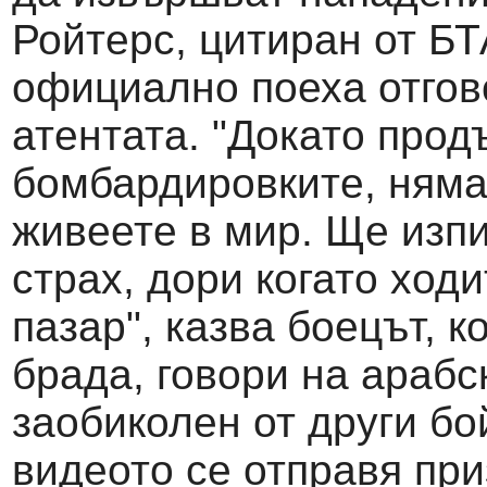
Ройтерс, цитиран от БТ
официално поеха отгов
атентата. "Докато про
бомбардировките, няма
живеете в мир. Ще изп
страх, дори когато ходи
пазар", казва боецът, к
брада, говори на арабс
заобиколен от други бо
видеото се отправя при