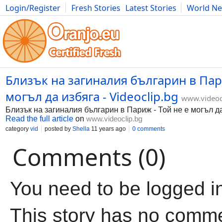
Login/Register
Fresh Stories
Latest Stories
World N
Movies
Anime
Music
Art
Cars
Advice
Science
Photog
Близък на загиналия българин в Пари
могъл да избяга - Videoclip.bg
www.videoc
Близък на загиналия българин в Париж - Той не е могъл д
Read the full article
on
www.videoclip.bg
category
vid
posted by
Shella
11 years ago
0 comments
Comments (0)
You need to be logged i
This story has no comm