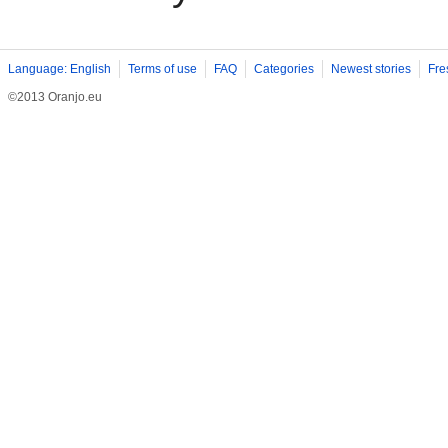
Language: English
Terms of use
FAQ
Categories
Newest stories
Fre
©2013 Oranjo.eu