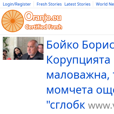
Login/Register
Fresh Stories
Latest Stories
World N
Movies
Anime
Music
Art
Cars
Advice
Science
Photog
Бойко Борис
Корупцията 
маловажна, 
момчета ощ
"сглобк
www.v