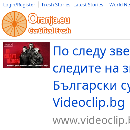
Login/Register
Fresh Stories
Latest Stories
World N
Movies
Anime
Music
Art
Cars
Advice
Science
Photog
По следу зве
следите на з
Български с
Videoclip.bg
www.videoclip.