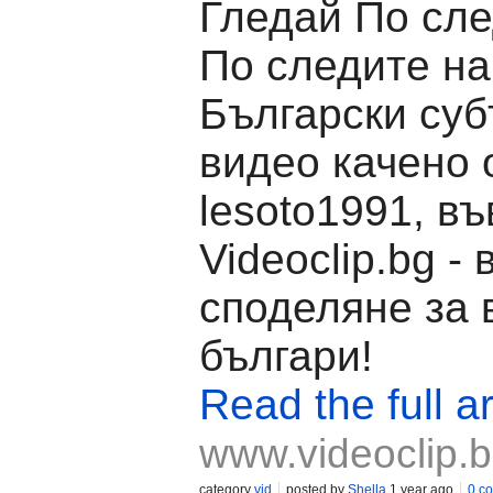
Гледай По сле
По следите на
Български суб
видео качено 
lesoto1991, въ
Videoclip.bg -
споделяне за 
българи!
Read the full ar
www.videoclip.
category
vid
posted by
Shella
1 year ago
0 c