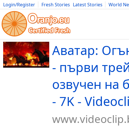
Login/Register
Fresh Stories
Latest Stories
World N
Movies
Anime
Music
Art
Cars
Advice
Science
Photog
Аватар: Огъ
- първи тре
озвучен на 
- 7K - Videoc
www.videoclip.