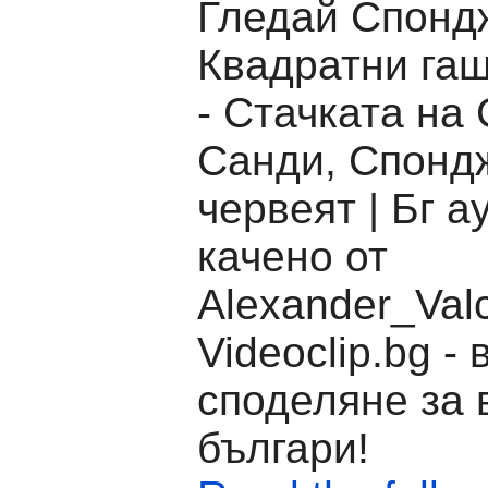
Гледай Спонд
Квадратни га
- Стачката на 
Санди, Спонд
червеят | Бг а
качено от
Alexander_Valc
Videoclip.bg -
споделяне за 
българи!