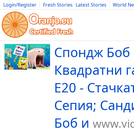
Login/Register
Fresh Stories
Latest Stories
World N
Movies
Anime
Music
Art
Cars
Advice
Science
Photog
Спондж Боб
Квадратни 
Е20 - Стачка
Сепия; Санд
Боб и
www.vid