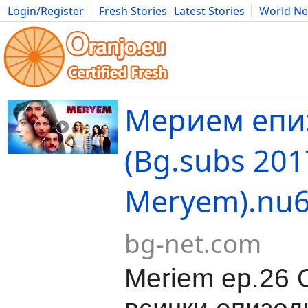
Login/Register
Fresh Stories
Latest Stories
World N
Movies
Anime
Music
Art
Cars
Advice
Science
Photog
Мерием епи
(Bg.subs 201
Meryem).nu6
bg-net.com
Meriem ep.26