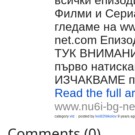
всички епизод
Филми и Сери
гледаме на ww
net.com Епизо
ТУК ВНИМАН
първо натиска
ИЗЧАКВАМЕ пл
Read the full ar
www.nu6i-bg-ne
category
vid
posted by
Ivo82Nikolov
9 years ag
Comments (0)