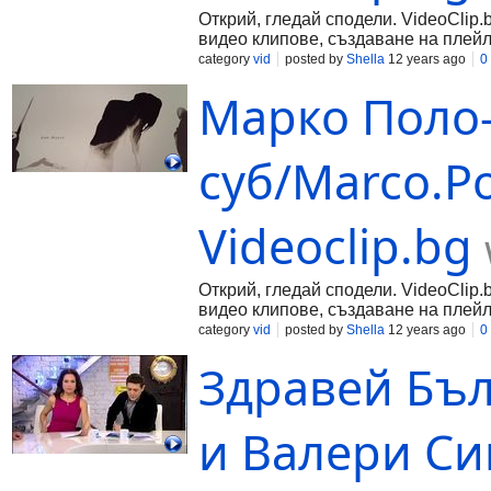
Открий, гледай сподели. VideoClip.
видео клипове, създаване на плейл
category
vid
posted by
Shella
12 years ago
0
Марко Поло-
суб/Marco.Po
Videoclip.bg
Открий, гледай сподели. VideoClip.
видео клипове, създаване на плейл
category
vid
posted by
Shella
12 years ago
0
Здравей Бъ
и Валери Сим