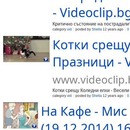
- Videoclip.b
Критично състояние на пострадали
category
vid
posted by
Shella
12 years ago
0
Котки срещу
Празници - V
www.videoclip.
Котки срещу Коледни елхи - Весел
category
vid
posted by
Shella
12 years ago
0
На Кафе - Мис
(19.12.2014) 1