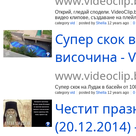
www.videoclip.
Открий, гледай сподели. VideoClip.
видео клипове, създаване на плейл
category
vid
posted by
Shella
12 years ago
0
Супер скок 
височина - V
www.videoclip.
Супер скок на Лудак в басейн от 1
category
vid
posted by
Shella
12 years ago
0
Честит праз
(20.12.2014) 