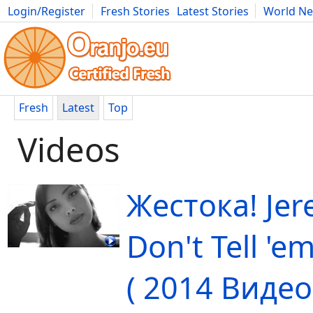
Login/Register
Fresh Stories
Latest Stories
World N
Movies
Anime
Music
Art
Cars
Advice
Science
Photog
Fresh
Latest
Top
Videos
Жестока! Jer
Don't Tell 'em
( 2014 Видео 