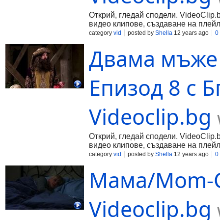
Открий, гледай сподели. VideoClip.
видео клипове, създаване на плейл
category
vid
posted by
Shella
12 years ago
0
Двама мъже 
Епизод 8 с Б
Videoclip.bg
Открий, гледай сподели. VideoClip.
видео клипове, създаване на плейл
category
vid
posted by
Shella
12 years ago
0
Мама/Mom-Се
Videoclip.bg