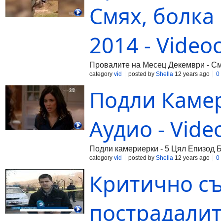
Смях, болка
2014 - Videoc
Провалите на Месец Декември - Смя
category
vid
posted by
Shella
12 years ago
0
Подли Камер
Аудио - Vide
Подли камериерки - 5 Цял Епизод 
category
vid
posted by
Shella
12 years ago
0
Критично съ
пострадалит