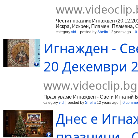
www.videoclip.
Честит празник Игнажден (20.12.20
Искра, Искрен, Пламен, Пламена, О
коледна вечеря. Трапезата е изцял
category
vid
posted by
Shella
12 years ago
0
за началото на Новата година. Нар
Игнажден - Св
Полазовден. Най-характерен за пра
Игнажден, се гадае каква ще бъде и
цялата година ще има благоденствие
поздравява и преди да влезе в къщ
20 Декември 20
пожелава: "Колко искрици, толкова 
напред сяда върху донесените от н
www.videoclip.bg
Празнуваме Игнажден - Свети Игнатий Б
category
vid
posted by
Shella
12 years ago
0 comme
Днес е Игна
празници - 