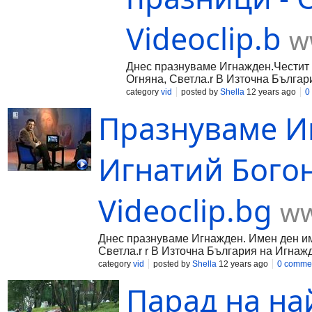
Videoclip.b
w
Днес празнуваме Игнажден.Честит и
Огняна, Светла.r В Източна Българи
category
vid
posted by
Shella
12 years ago
0
Празнуваме И
Игнатий Богон
Videoclip.bg
ww
Днес празнуваме Игнажден. Имен ден има
Светла.r r В Източна България на Игнажде
category
vid
posted by
Shella
12 years ago
0 comme
Парад на на