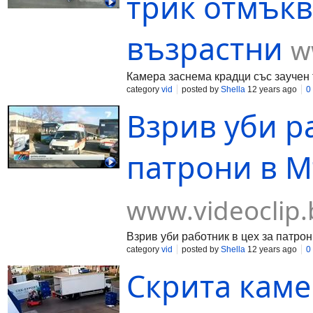
трик отмъкв
възрастни
w
Камера заснема крадци със заучен 
category
vid
posted by
Shella
12 years ago
0
Взрив уби р
патрони в Мъ
www.videoclip.
Взрив уби работник в цех за патро
category
vid
posted by
Shella
12 years ago
0
Скрита каме