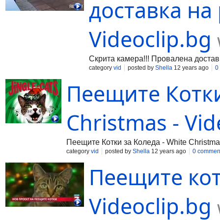
доставка на р
Videoclip.bg
Скрита камера!!! Провалена доставк
category
vid
posted by
Shella
12 years ago
0
Пеещите Котки
Christmas - Vid
Пеещите Котки за Коледа - White Christm
category
vid
posted by
Shella
12 years ago
0 commen
Пеещите кот
Videoclip.bg