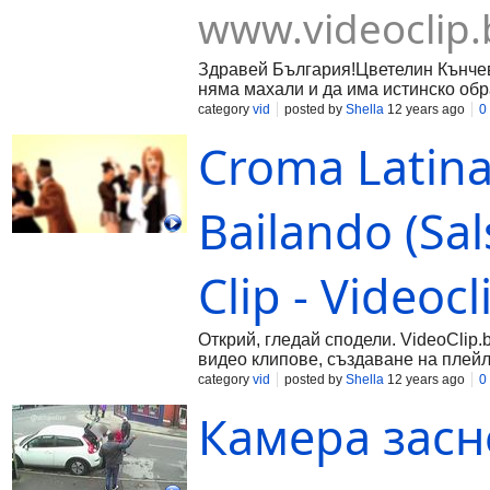
www.videoclip.
Здравей България!Цветелин Кънче
няма махали и да има истинско об
category
vid
posted by
Shella
12 years ago
0
Croma Latina 
Bailando (Sal
Clip - Videocl
Открий, гледай сподели. VideoClip.
видео клипове, създаване на плейл
category
vid
posted by
Shella
12 years ago
0
Камера засн