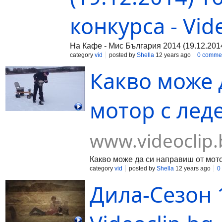
конкурса - Vid
На Кафе - Мис България 2014 (19.12.2014
category
vid
posted by
Shella
12 years ago
0 comme
Какво може 
мотор с леде
www.videoclip.
Какво може да си направиш от мот
category
vid
posted by
Shella
12 years ago
0
Дила-Сезон 1