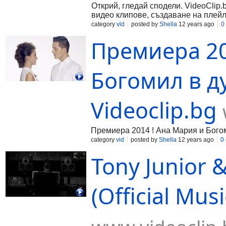
Открий, гледай сподели. VideoClip.
видео клипове, създаване на плейл
category
vid
posted by
Shella
12 years ago
0
Премиера 20
Богомил в ду
Videoclip.bg
Премиера 2014 ! Ана Мария и Богомил
category
vid
posted by
Shella
12 years ago
0
Tony Junior 
(Official Mus