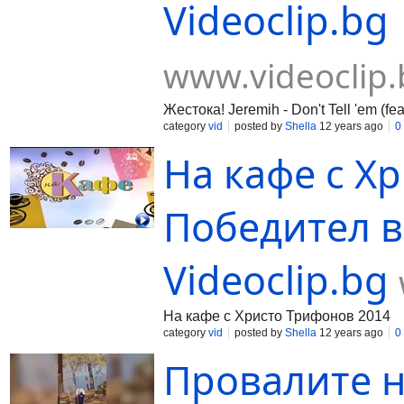
Videoclip.bg
www.videoclip.
Жестока! Jeremih - Don't Tell 'em (fea
category
vid
posted by
Shella
12 years ago
0
На кафе с Х
Победител в
Videoclip.bg
На кафе с Христо Трифонов 2014
category
vid
posted by
Shella
12 years ago
0
Провалите н