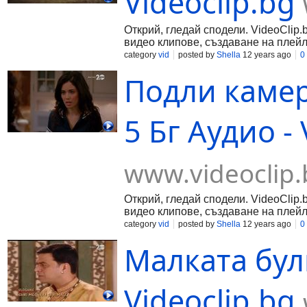
Videoclip.bg
Открий, гледай сподели. VideoClip.
видео клипове, създаване на плейл
category
vid
posted by
Shella
12 years ago
0
Подли камер
5 Бг Аудио - 
www.videoclip.
Открий, гледай сподели. VideoClip.
видео клипове, създаване на плейл
category
vid
posted by
Shella
12 years ago
0
Малката булк
Videoclip.bg