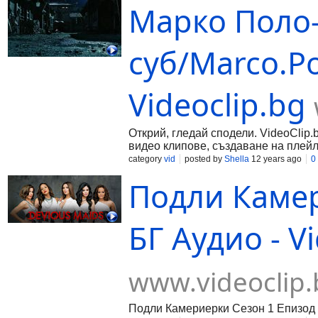
Марко Поло-
суб/Marco.Po
Videoclip.bg
Открий, гледай сподели. VideoClip.
видео клипове, създаване на плейл
category
vid
posted by
Shella
12 years ago
0
Подли Камер
БГ Аудио - V
www.videoclip.
Подли Камериерки Сезон 1 Епизод 