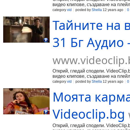
видео клипове, създаване на плейл
category
vid
posted by
Shella
12 years ago
0
Тайните на 
31 Бг Аудио -
www.videoclip.
Открий, гледай сподели. VideoClip.
видео клипове, създаване на плейл
category
vid
posted by
Shella
12 years ago
0
Моята карма 
Videoclip.bg
Открий, гледай сподели. VideoClip.