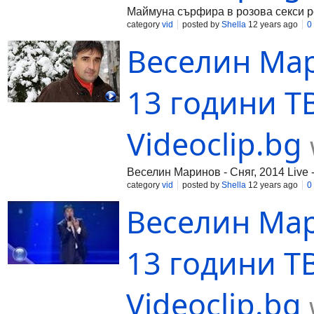
Маймуна сърфира в розова секси ро
category
vid
posted by
Shella
12 years ago
0
Веселин Мари
13 години Т
Videoclip.bg
Веселин Маринов - Сняг, 2014 Live 
category
vid
posted by
Shella
12 years ago
0
Веселин Мари
13 години Т
Videoclip.bg