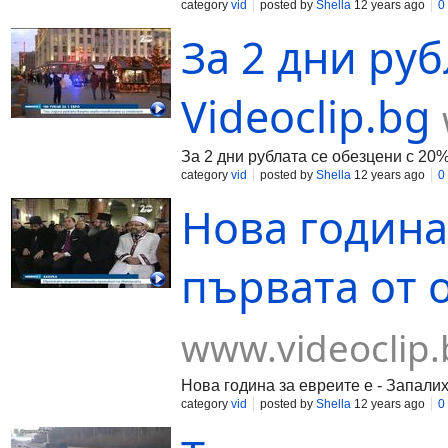
category
vid
posted by
Shella
12 years ago
0
За 2 дни руб
Videoclip.bg
За 2 дни рублата се обезцени с 20
category
vid
posted by
Shella
12 years ago
0
Нова година 
първата от 
www.videoclip.
Нова година за евреите е - Запали
category
vid
posted by
Shella
12 years ago
0