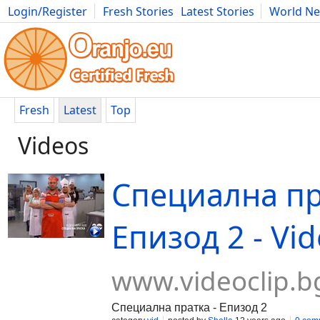
Login/Register
Fresh Stories
Latest Stories
World N
Movies
Anime
Music
Art
Cars
Advice
Science
Photog
Fresh
Latest
Top
Videos
Специална пр
Епизод 2 - Vid
www.videoclip.b
Специална пратка - Епизод 2