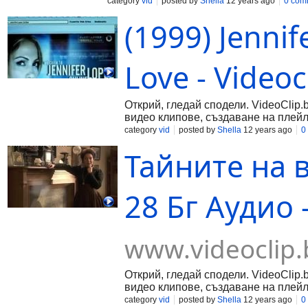
category
vid
posted by
Shella
12 years ago
0 com
(1999) Jennif
Love - Videoc
Открий, гледай сподели. VideoClip.
видео клипове, създаване на плейл
category
vid
posted by
Shella
12 years ago
0
Тайните на 
28 Бг Аудио -
www.videoclip.
Открий, гледай сподели. VideoClip.
видео клипове, създаване на плейл
category
vid
posted by
Shella
12 years ago
0