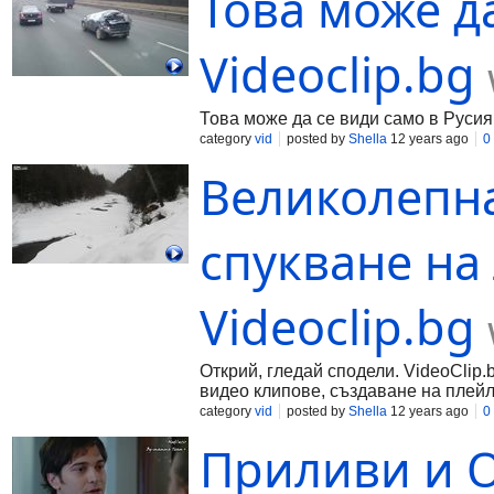
Това може да
Videoclip.bg
Това може да се види само в Русия
category
vid
posted by
Shella
12 years ago
0
Великолепна
спукване на 
Videoclip.bg
Открий, гледай сподели. VideoClip.
видео клипове, създаване на плейл
category
vid
posted by
Shella
12 years ago
0
Приливи и О