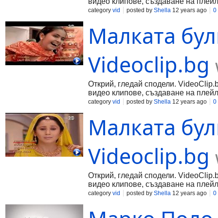
видео клипове, създаване на плейл
category
vid
posted by
Shella
12 years ago
0
Малката булк
Videoclip.bg
Открий, гледай сподели. VideoClip.
видео клипове, създаване на плейл
category
vid
posted by
Shella
12 years ago
0
Малката булк
Videoclip.bg
Открий, гледай сподели. VideoClip.
видео клипове, създаване на плейл
category
vid
posted by
Shella
12 years ago
0