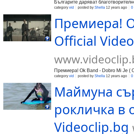
Българите даряват благотворителн
category
vid
posted by
Shella
12 years ago
0
Премиера! Ok
Official Vide
www.videoclip.
Премиера! Ok Band - Dobro Mi Je ( O
category
vid
posted by
Shella
12 years ago
0
Маймуна сър
рокличка в о
Videoclip.bg