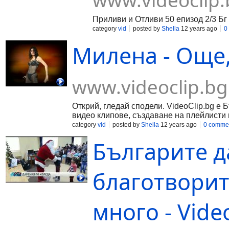
www.videoclip.
Приливи и Отливи 50 епизод 2/3 Бг
category
vid
posted by
Shella
12 years ago
0
Милена - Още, 
www.videoclip.bg
Открий, гледай сподели. VideoClip.bg е 
видео клипове, създаване на плейлисти 
category
vid
posted by
Shella
12 years ago
0 comme
Българите д
благотворит
много - Vide