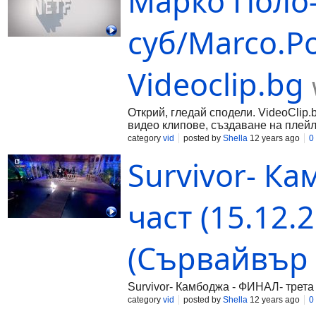
Марко Поло-
суб/Marco.Po
Videoclip.bg
Открий, гледай сподели. VideoClip.
видео клипове, създаване на плейл
category
vid
posted by
Shella
12 years ago
0
Survivor- К
част (15.12.
(Сървайвър 5
Survivor- Камбоджа - ФИНАЛ- трета 
category
vid
posted by
Shella
12 years ago
0