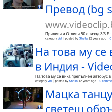
Превод (bg s
www.videoclip.
Приливи и Отливи 50 епизод 3/3 Бг
category
vid
posted by
Shella
12 years ago
0
Hа това му се
в Индия - Vide
Hа това му се вика препълнен автобус в
category
vid
posted by
Shella
12 years ago
0 comme
Мацка танцу
светещ обръч