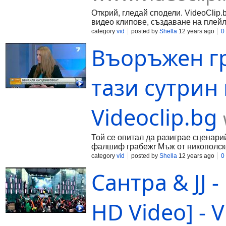
Открий, гледай сподели. VideoClip.
видео клипове, създаване на плейл
category
vid
posted by
Shella
12 years ago
0
Въоръжен гр
тази сутрин 
Videoclip.bg
Той се опитал да разиграе сценар
фалшиф грабежr Мъж от никополско
category
vid
posted by
Shella
12 years ago
0
Сантра & JJ -
HD Video] - V