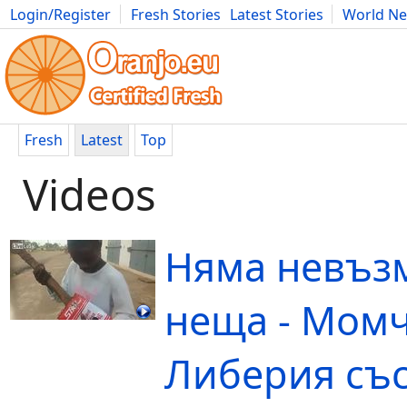
Login/Register
Fresh Stories
Latest Stories
World N
Movies
Anime
Music
Art
Cars
Advice
Science
Photog
Fresh
Latest
Top
Videos
Няма невъз
неща - Момч
Либерия съ