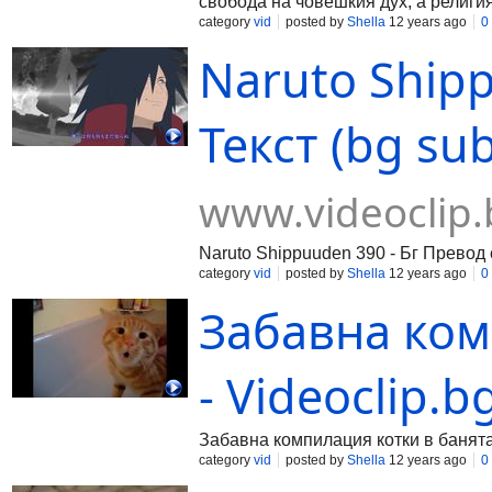
свобода на човешкия дух, а религият
category
vid
posted by
Shella
12 years ago
0
Naruto Shipp
Текст (bg sub
www.videoclip.
Naruto Shippuuden 390 - Бг Превод с
category
vid
posted by
Shella
12 years ago
0
Забавна ком
- Videoclip.b
Забавна компилация котки в банят
category
vid
posted by
Shella
12 years ago
0