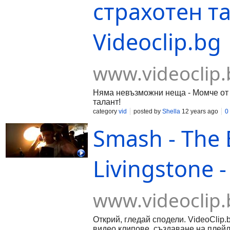
страхотен та
Videoclip.bg
www.videoclip.
Няма невъзможни неща - Момче от 
талант!
category
vid
posted by
Shella
12 years ago
0
Smash - The E
Livingstone -
www.videoclip.
Открий, гледай сподели. VideoClip.
видео клипове, създаване на плейл