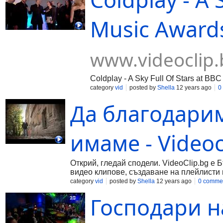
Music Awards
www.videoclip.
Coldplay - A Sky Full Of Stars at BB
category
vid
posted by
Shella
12 years ago
0
Да благодарим
имаме - Videoc
Открий, гледай сподели. VideoClip.bg е 
видео клипове, създаване на плейлисти 
category
vid
posted by
Shella
12 years ago
0 comme
Господари н