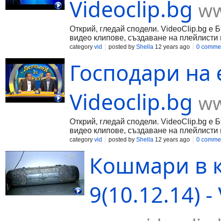
Videoclip.bg
ww
Открий, гледай сподели. VideoClip.bg е 
видео клипове, създаване на плейлисти 
category
vid
posted by
Shella
12 years ago
0 comme
Господари на 
Videoclip.bg
ww
Открий, гледай сподели. VideoClip.bg е 
видео клипове, създаване на плейлисти 
category
vid
posted by
Shella
12 years ago
0 comme
Кошмари в к
9(10.12.14) -