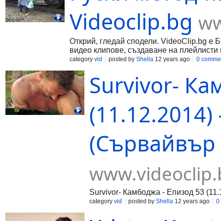
Videoclip.bg
ww
Открий, гледай сподели. VideoClip.bg е 
видео клипове, създаване на плейлисти 
category
vid
posted by
Shella
12 years ago
0 comme
Survivor- Ка
(11.12.2014)
(Сървайвър 5
www.videoclip.
Survivor- Камбоджа - Епизод 53 (11
category
vid
posted by
Shella
12 years ago
0