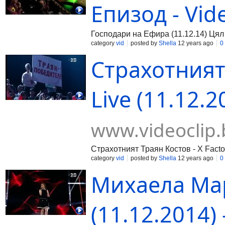
Епизод - Vid
Господари на Ефира (11.12.14) Цял
category
vid
posted by
Shella
12 years ago
0
Страхотният 
Live (11.12.2
www.videoclip.
Страхотният Траян Костов - X Factor
category
vid
posted by
Shella
12 years ago
0
Михаела Мари
(11.12.2014) 