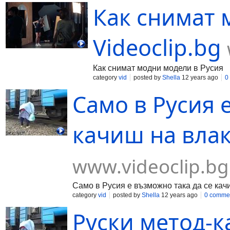
Как снимат 
Videoclip.bg
Как снимат модни модели в Русия
category
vid
posted by
Shella
12 years ago
0
Само в Русия 
качиш на влака
www.videoclip.bg
Само в Русия е възможно така да се кач
category
vid
posted by
Shella
12 years ago
0 comme
Руски метод-к