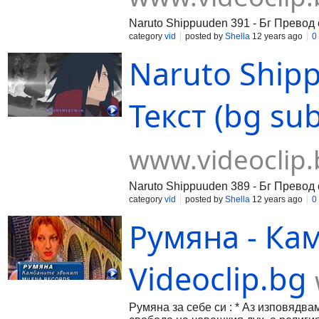
Naruto Shippuuden 391 - Бг Превод с
category
vid
posted by
Shella
12 years ago
0
Naruto Shipp
Текст (bg sub
www.videoclip.
Naruto Shippuuden 389 - Бг Превод с
category
vid
posted by
Shella
12 years ago
0
Румяна - Ка
Videoclip.bg
Румяна за себе си : * Аз изповядва