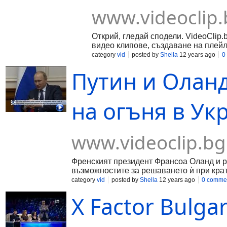
www.videoclip.
Открий, гледай сподели. VideoClip.
видео клипове, създаване на плейл
category
vid
posted by
Shella
12 years ago
0
Путин и Оланд
на огъня в Укр
www.videoclip.bg
Френският президент Франсоа Оланд и р
възможностите за решаването ѝ при крат
category
vid
posted by
Shella
12 years ago
0 comme
X Factor Bulgar