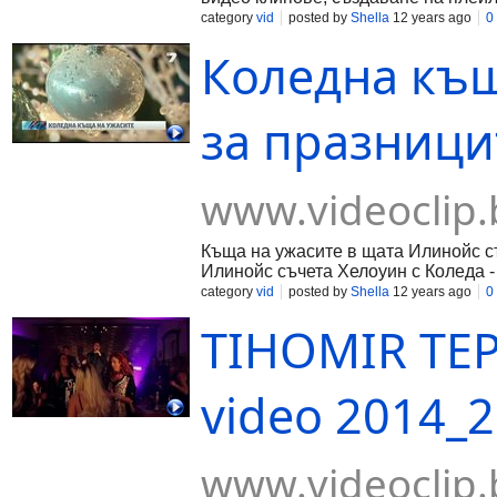
category
vid
posted by
Shella
12 years ago
0
Коледна къщ
за празницит
www.videoclip.
Къща на ужасите в щата Илинойс с
Илинойс съчета Хелоуин с Коледа - 
category
vid
posted by
Shella
12 years ago
0
TIHOMIR TEPI
video 2014_2
www.videoclip.