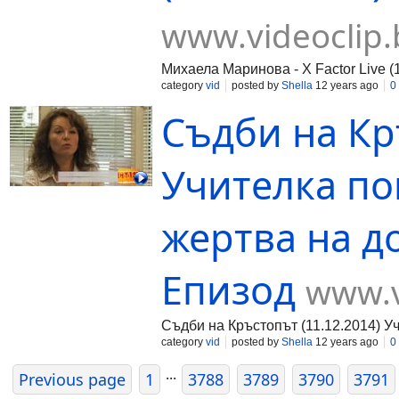
www.videoclip.
Михаела Маринова - X Factor Live (
category
vid
posted by
Shella
12 years ago
0
Съдби на Кр
Учителка по
жертва на д
Епизод
www.v
Съдби на Кръстопът (11.12.2014) У
category
vid
posted by
Shella
12 years ago
0
...
Previous page
1
3788
3789
3790
3791