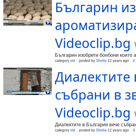
Българин из
ароматизира
Videoclip.bg
Българин изобрети бонбони които
category
vid
posted by
Shella
12 years ago
0
Диалектите 
събрани в зв
Videoclip.bg
Диалектите в България вече събран
category
vid
posted by
Shella
12 years ago
0