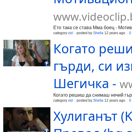
www.videoclip.
Ето така се става Мма боец - Моти
category
vid
posted by
Shella
12 years ago
0
Когато реш
гърди, си и
Шегичка -
ww
Когато решиш да снимаш нечий гърд
category
vid
posted by
Shella
12 years ago
0
Хулиганът (K