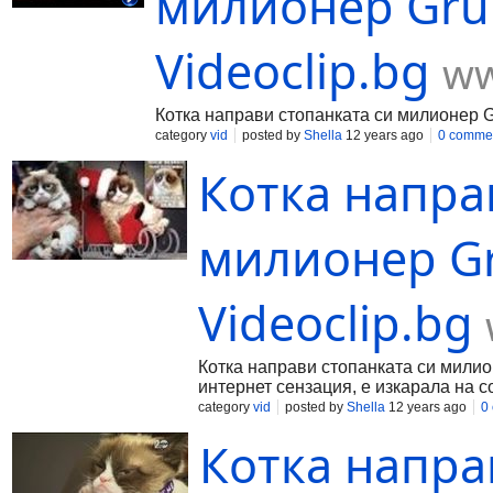
милионер Grum
Videoclip.bg
ww
Котка направи стопанката си милионер G
category
vid
posted by
Shella
12 years ago
0 comme
Котка напра
милионер Gr
Videoclip.bg
Котка направи стопанката си милио
интернет сензация, е изкарала на с
сърдитото си изражение, което нико
category
vid
posted by
Shella
12 years ago
0
Собствениците й продават фланелки
Котка напра
телевизионни предавания. Дори е 
котката отдавна са напуснали рабо