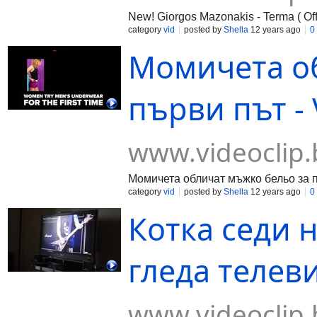
New! Giorgos Mazonakis - Terma ( Off
category
vid
posted by
Shella
12 years ago
0
Момичета о
първи път - 
www.videoclip.
Момичета обличат мъжко бельо за 
category
vid
posted by
Shella
12 years ago
0
Котка седи 
гледа телеви
www.videoclip.