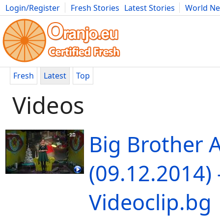
Login/Register
Fresh Stories
Latest Stories
World N
Movies
Anime
Music
Art
Cars
Advice
Science
Photog
Fresh
Latest
Top
Videos
Big Brother A
(09.12.2014) 
Videoclip.bg