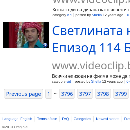
Котка седи на дивана като човек и 
category
vid
posted by
Shella
12 years ago
0
Светлината 
Епизод 114 Б
www.videoclip.
Всички епизоди на филма може да 
category
vid
posted by
Shella
12 years ago
0
...
Previous page
1
3796
3797
3798
3799
Language: English
Terms of use
FAQ
Categories
Newest stories
Fre
©2013 Oranjo.eu