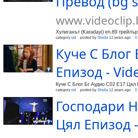
Превод (bg s
www.videoclip.
Хулиганът (Karadayi) еп.89 трейлър
category
vid
posted by
Shella
12 years ago
0
Куче С Блог 
Епизод - Vid
Куче С Блог Бг Аудио С02 Е17 Цял
category
vid
posted by
Shella
12 years ago
0
Господари Н
Цял Епизод -