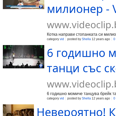
милионер - V
www.videoclip.
Котка направи стопанката си мили
category
vid
posted by
Shella
12 years ago
0
6 годишно м
танци със ск
www.videoclip.
6 годишно момиче танцува брейк та
category
vid
posted by
Shella
12 years ago
0
Невероятно! 