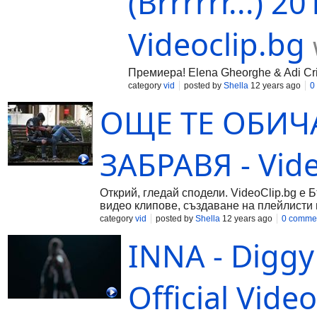
(Brrrrrr...) 20
Videoclip.bg
Премиера! Elena Gheorghe & Adi Cristes
category
vid
posted by
Shella
12 years ago
0
ОЩЕ ТЕ ОБИЧ
ЗАБРАВЯ - Vide
Открий, гледай сподели. VideoClip.bg е 
видео клипове, създаване на плейлисти 
category
vid
posted by
Shella
12 years ago
0 comme
INNA - Diggy 
Official Video