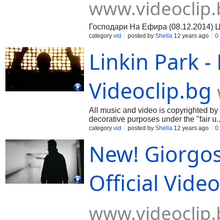
www.videoclip.
Господари На Ефира (08.12.2014) 
category
vid
posted by
Shella
12 years ago
0
Linkin Park -
Videoclip.bg
All music and video is copyrighted by 
decorative purposes under the "fair u..
category
vid
posted by
Shella
12 years ago
0
New! Giorgos
Official Vide
www.videoclip.