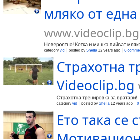
мляко от една 
www.videoclip.bg
Невероятно! Котка и мишка пийват мляко
category
vid
posted by
Shella
12 years ago
0 comme
Страхотна т
Videoclip.bg
Страхотна тренировка за вратари!
category
vid
posted by
Shella
12 years ago
0
Ето така се 
Мотивационн