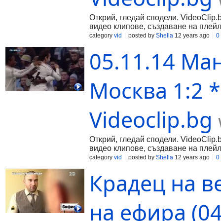
Открий, гледай сподели. VideoClip.
видео клипове, създаване на плейл
category
vid
posted by
Shella
12 years ago
0
05.11.14 Ма
Москва 1:2 
Videoclip.bg
Открий, гледай сподели. VideoClip.
видео клипове, създаване на плейл
category
vid
posted by
Shella
12 years ago
0
Крадец на в
на ефира (04