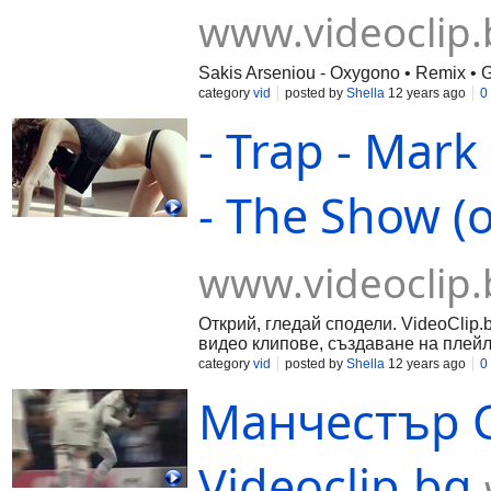
www.videoclip.
Sakis Arseniou - Oxygono • Remix •
category
vid
posted by
Shella
12 years ago
0
- Trap - Mark
- The Show (o
www.videoclip.
Открий, гледай сподели. VideoClip.
видео клипове, създаване на плейл
category
vid
posted by
Shella
12 years ago
0
Манчестър С
Videoclip.bg