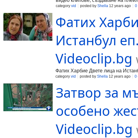
видео клипове, създаване на плейл
category
vid
posted by
Shella
12 years ago
0
Фатих Харби
Истанбул еп.
Videoclip.bg
Фатих Харбие Двете лица на Истанбу
category
vid
posted by
Shella
12 years ago
0
Затвор за м
особено жес
Videoclip.bg