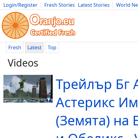
Login/Register
Fresh Stories
Latest Stories
World N
Movies
Anime
Music
Art
Cars
Advice
Science
Photog
Fresh
Latest
Top
Videos
Трейлър Бг 
Астерикс И
(Земята) на 