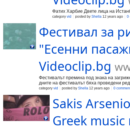
Фатих Харбие Двете лица на Истанбу
category
vid
posted by
Shella
12 years ago
0
Фестивал за р
"Есенни пасаж
Videoclip.bg
ww
Фестивалът премина под знака на загриже
дните на фестивалът бяха проведени ред
category
vid
posted by
Shella
12 years ago
0 commen
Sakis Arseni
Greek music 