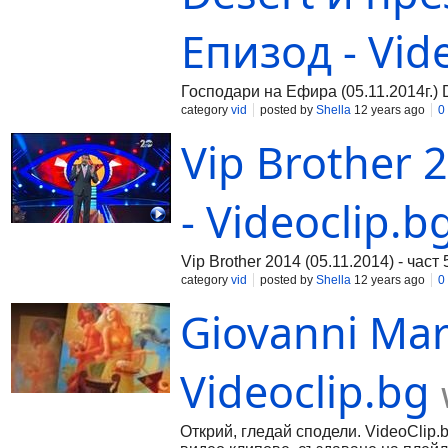
Епизод - Vid
Господари на Ефира (05.11.2014г.) 
category
vid
posted by
Shella
12 years ago
0
Vip Brother 2
- Videoclip.b
Vip Brother 2014 (05.11.2014) - част 
category
vid
posted by
Shella
12 years ago
0
Giovanni Marr
Videoclip.bg
Открий, гледай сподели. VideoClip.