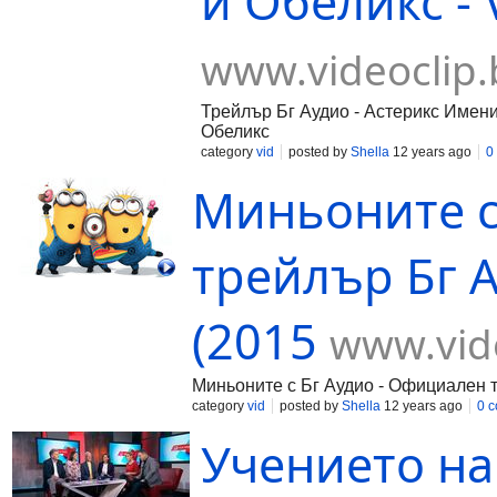
и Обеликс - 
www.videoclip.
Трейлър Бг Аудио - Астерикс Имени
Обеликс
category
vid
posted by
Shella
12 years ago
0
Миньоните с
трейлър Бг А
(2015
www.vid
Миньоните с Бг Аудио - Официален тр
category
vid
posted by
Shella
12 years ago
0 
Учението на