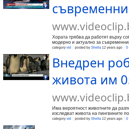
съвременния 
www.videoclip.
Хората трябва да работят върху со
модерно и актуално за съвременния 
category
vid
posted by
Shella
12 years ago
0
Внедрен роб
живота им 05
www.videoclip.
Има вероятност животните да разпо
изследват живота на пингвините по 
category
vid
posted by
Shella
12 years ago
0