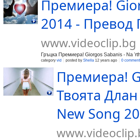
Премиера! Giorg
2014 - Превод Г
www.videoclip.bg
Гръцка Премиера! Giorgos Sabanis - Na 'r
category
vid
posted by
Shella
12 years ago
0 comment
Премиера! G
Твоята Длан 
New Song 201
www.videoclip.