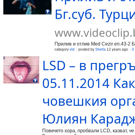
Бг.суб. Турци
www.videoclip.
Прилив и отлив Med Cezir еп.43-2 Б
category
vid
posted by
Shella
12 years ago
0
LSD – в прегр
05.11.2014 Ка
човешкия орга
Юлиян Карад
Повечето хора, пробвали LCD, казват, че 