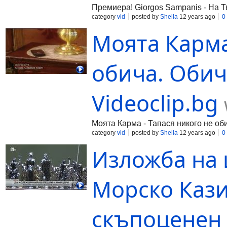
Премиера! Giorgos Sampanis - На Т
category
vid
posted by
Shella
12 years ago
0
Моята Карма
обича. Обича
Videoclip.bg
Моята Карма - Тапася никого не оби
category
vid
posted by
Shella
12 years ago
0
Изложба на 
Морско Кази
скъпоценен