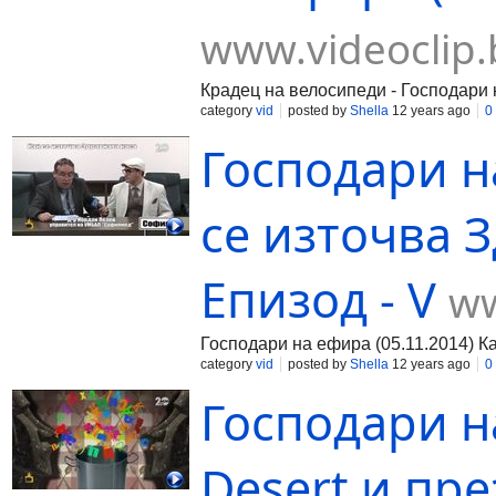
www.videoclip.
Крадец на велосипеди - Господари 
category
vid
posted by
Shella
12 years ago
0
Господари на
се източва З
Епизод - V
ww
Господари на ефира (05.11.2014) Ка
category
vid
posted by
Shella
12 years ago
0
Господари н
Desert и пре