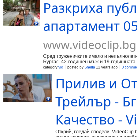
Разкриха публ
апартамент 05.
www.videoclip.bg
Сред труженичките имало и непълнолетн
Бургас. 42-годишен мъж и 19-годишната м
category
vid
posted by
Shella
12 years ago
0 comme
Прилив и От
Трейлър - Бг
Качество - Vi
Открий, гледай сподели. VideoClip.