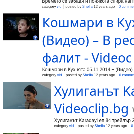
Времето се забавя и понякога спира напъ
category
vid
posted by
Shella
12 years ago
0 comme
Кошмари в Кух
(Видео) – В р
фалит - Videoc
Кошмари в Кухнята 05.11.2014 + (Видео)
category
vid
posted by
Shella
12 years ago
0 comme
Хулиганът Ka
Videoclip.bg
Хулиганът Karadayi еп.84 трейлър 
category
vid
posted by
Shella
12 years ago
0