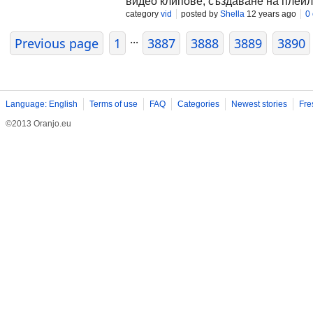
видео клипове, създаване на плейл
category
vid
posted by
Shella
12 years ago
0
...
Previous page
1
3887
3888
3889
3890
Language: English
Terms of use
FAQ
Categories
Newest stories
Fre
©2013 Oranjo.eu