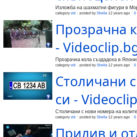
Изложба на шахматни фигури в Мор
category
vid
posted by
Shella
12 years ago
0
Прозрачна к
- Videoclip.b
Прозрачна кола създадоха в Япони
category
vid
posted by
Shella
12 years ago
0
Столичани с
си - Videocli
Столичани с нови номера на колите
category
vid
posted by
Shella
12 years ago
0
Прилив и от