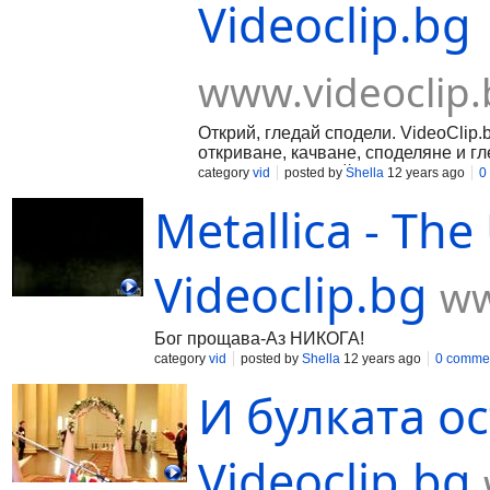
Videoclip.bg
www.videoclip.
Открий, гледай сподели. VideoClip.
откриване, качване, споделяне и г
създаване на плейлисти и запознан
category
vid
posted by
Shella
12 years ago
0
Metallica - The
Videoclip.bg
ww
Бог прощава-Аз НИКОГА!
category
vid
posted by
Shella
12 years ago
0 comme
И булката о
Videoclip.bg