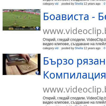
category
vid
posted by
Shella
12 years ago
0
Боависта - Б
www.videoclip.
Открий, гледай сподели. VideoClip.
видео клипове, създаване на плейл
category
vid
posted by
Shella
12 years ago
0
Бързо рязан
Компилация -
www.videoclip.
Открий, гледай сподели. VideoClip.
видео клипове, създаване на плейл