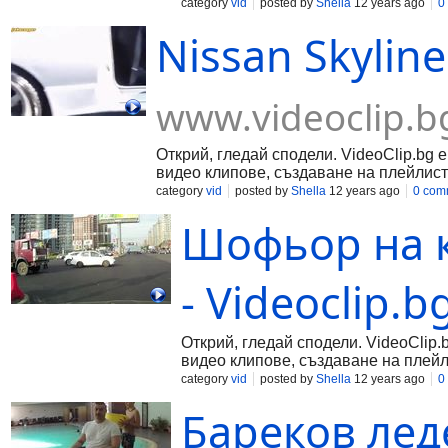
category
vid
posted by
Shella
12 years ago
0
Nissan Skyline
www.videoclip.b
Открий, гледай сподели. VideoClip.bg 
видео клипове, създаване на плейлист
category
vid
posted by
Shella
12 years ago
0 com
Шофьор на к
- Videoclip.b
Открий, гледай сподели. VideoClip.
видео клипове, създаване на плейл
category
vid
posted by
Shella
12 years ago
0
Бареков леде