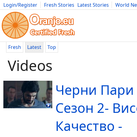
Login/Register
Fresh Stories
Latest Stories
World N
Movies
Anime
Music
Art
Cars
Advice
Science
Photog
Fresh
Latest
Top
Videos
Черни Пари
Сезон 2- Ви
Качество -