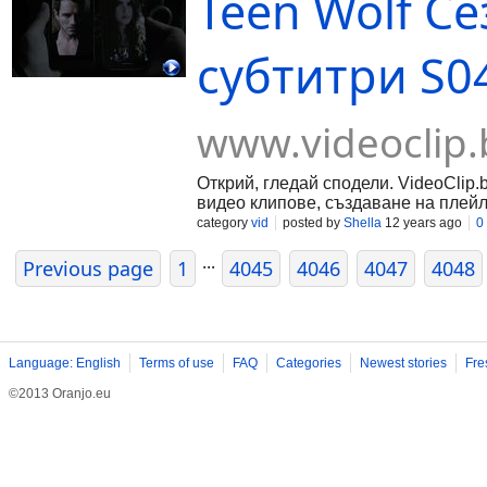
Teen Wolf Се
субтитри S04
www.videoclip.
Открий, гледай сподели. VideoClip.
видео клипове, създаване на плейл
category
vid
posted by
Shella
12 years ago
0
...
Previous page
1
4045
4046
4047
4048
Language: English
Terms of use
FAQ
Categories
Newest stories
Fre
©2013 Oranjo.eu