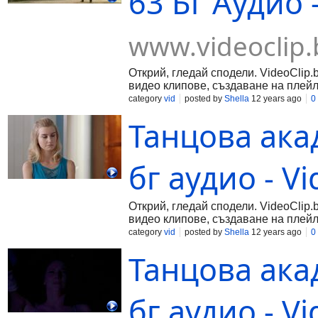
63 Бг Аудио -
www.videoclip.
Открий, гледай сподели. VideoClip.
видео клипове, създаване на плейл
category
vid
posted by
Shella
12 years ago
0
Танцова ака
бг аудио - Vi
Открий, гледай сподели. VideoClip.
видео клипове, създаване на плейл
category
vid
posted by
Shella
12 years ago
0
Танцова ака
бг аудио - Vi