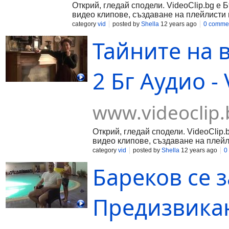
Открий, гледай сподели. VideoClip.bg е 
видео клипове, създаване на плейлисти 
category
vid
posted by
Shella
12 years ago
0 comme
Тайните на 
2 Бг Аудио - 
www.videoclip.
Открий, гледай сподели. VideoClip.
видео клипове, създаване на плейл
category
vid
posted by
Shella
12 years ago
0
Бареков се з
Предизвикан