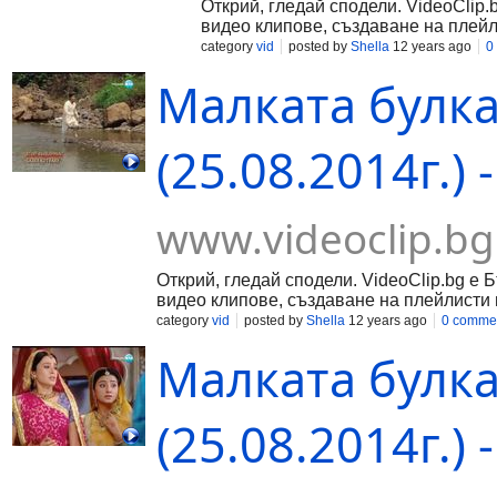
Открий, гледай сподели. VideoClip.
видео клипове, създаване на плейл
category
vid
posted by
Shella
12 years ago
0
Малката булка
(25.08.2014г.) 
www.videoclip.bg
Открий, гледай сподели. VideoClip.bg е 
видео клипове, създаване на плейлисти 
category
vid
posted by
Shella
12 years ago
0 comme
Малката булка
(25.08.2014г.) 