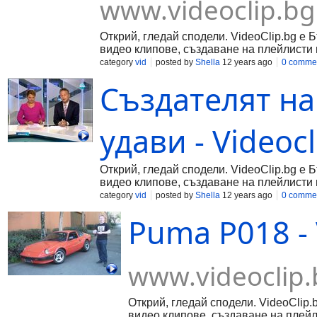
www.videoclip.bg
Открий, гледай сподели. VideoClip.bg е 
видео клипове, създаване на плейлисти 
category
vid
posted by
Shella
12 years ago
0 comme
Създателят на 
удави - Videocl
Открий, гледай сподели. VideoClip.bg е 
видео клипове, създаване на плейлисти 
category
vid
posted by
Shella
12 years ago
0 comme
Puma P018 - 
www.videoclip.
Открий, гледай сподели. VideoClip.
видео клипове, създаване на плейл