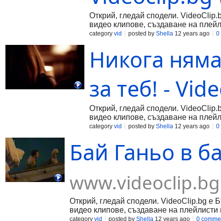
Открий, гледай сподели. VideoClip.
видео клипове, създаване на плейл
category
vid
posted by
Shella
12 years ago
0
Никога няма
за теб! - Vid
Открий, гледай сподели. VideoClip.
видео клипове, създаване на плейл
category
vid
posted by
Shella
12 years ago
0
Бай Ганьо в ба
www.videoclip.bg
Открий, гледай сподели. VideoClip.bg е 
видео клипове, създаване на плейлисти 
category
vid
posted by
Shella
12 years ago
0 comme