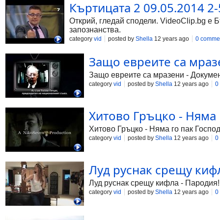
Къртицата 2 09.05.2014 2-5
Открий, гледай сподели. VideoClip.bg е 
запознанства.
category
vid
posted by
Shella
12 years ago
0 comme
Защо евреите са мразе
Защо евреите са мразени - Докуме
category
vid
posted by
Shella
12 years ago
0
Хитово Гръцко - Няма г
Хитово Гръцко - Няма го пак Госпо
category
vid
posted by
Shella
12 years ago
0
Луд руснак срещу кифла
Луд руснак срещу кифла - Пародия!
category
vid
posted by
Shella
12 years ago
0