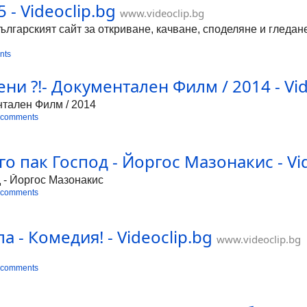
 - Videoclip.bg
www.videoclip.bg
Българският сайт за откриване, качване, споделяне и гледа
nts
ни ?!- Документален Филм / 2014 - Vid
нтален Филм / 2014
 comments
о пак Господ - Йоргос Мазонакис - Vi
д - Йоргос Мазонакис
 comments
 - Комедия! - Videoclip.bg
www.videoclip.bg
 comments