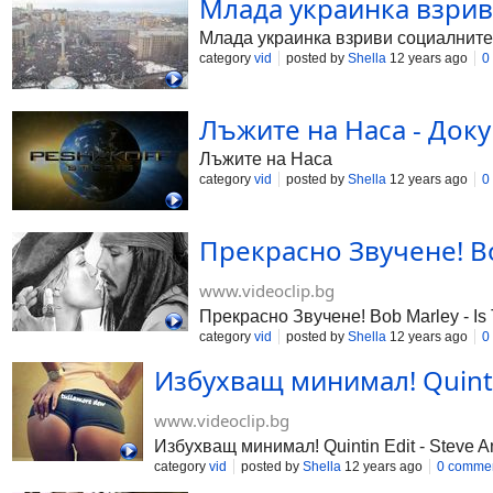
Млада украинка взрив
Млада украинка взриви социалнит
category
vid
posted by
Shella
12 years ago
0
Лъжите на Наса - Доку
Лъжите на Наса
category
vid
posted by
Shella
12 years ago
0
Прекрасно Звучене! Bob
www.videoclip.bg
Прекрасно Звучене! Bob Marley - Is 
category
vid
posted by
Shella
12 years ago
0
Избухващ минимал! Quintin E
www.videoclip.bg
Избухващ минимал! Quintin Edit - Steve An
category
vid
posted by
Shella
12 years ago
0 comme