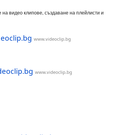
не на видео клипове, създаване на плейлисти и
eoclip.bg
www.videoclip.bg
deoclip.bg
www.videoclip.bg