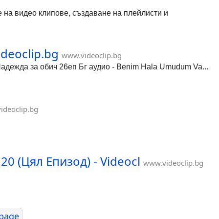
не на видео клипове, създаване на плейлисти и
deoclip.bg
www.videoclip.bg
 Надежда за обич 26еп Бг аудио - Benim Hala Umudum Va...
ideoclip.bg
20 (Цял Епизод) - Videocl
www.videoclip.bg
page