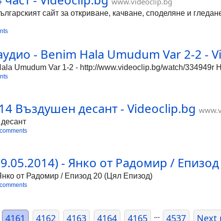
www.videoclip.bg
Българският сайт за откриване, качване, споделяне и гледа
nts
удио - Benim Hala Umudum Var 2-2 - Vi
ala Umudum Var 1-2 - http://www.videoclip.bg/watch/334949r
nts
14 Въздушен десант - Videoclip.bg
www.v
 десант
 comments
.05.2014) - Янко от Радомир / Епизод 
Янко от Радомир / Епизод 20 (Цял Епизод)
 comments
...
4161
4162
4163
4164
4165
4537
Next 