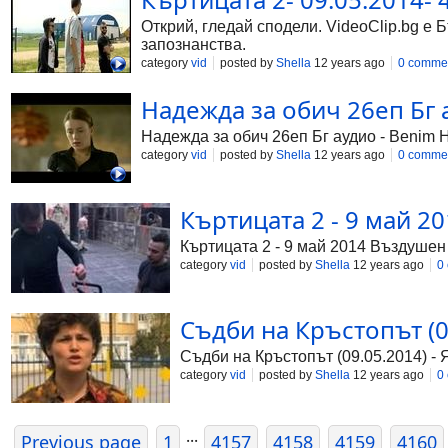
Открий, гледай сподели. VideoClip.bg е 
запознанства.
category
vid
posted by
Shella
12 years ago
0 comme
Надежда за обич 26еп Бг а
Надежда за обич 26еп Бг аудио - Benim H
category
vid
posted by
Shella
12 years ago
0 comme
Къртицата 2 - 9 май 20
Къртицата 2 - 9 май 2014 Въздушен
category
vid
posted by
Shella
12 years ago
0
Съдби на Кръстопът (09
Съдби на Кръстопът (09.05.2014) - 
category
vid
posted by
Shella
12 years ago
0
...
Previous page
1
4157
4158
4159
4160