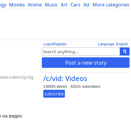
ogy
Movies
Anime
Music
Art
Cars
Advice
More categories
Science
Login/Register
Language: English
Post a new story
/c/vid: Videos
ww.videoclip.bg
136093 stories
62031 subscribers
subscribe
е на видео