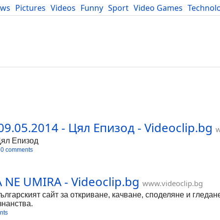
ews
Pictures
Videos
Funny
Sport
Video Games
Technol
Developers
Blog
9.05.2014 - Цял Епизод - Videoclip.bg
w
Цял Епизод
0 comments
NE UMIRA - Videoclip.bg
www.videoclip.bg
Българският сайт за откриване, качване, споделяне и гледан
знанства.
nts