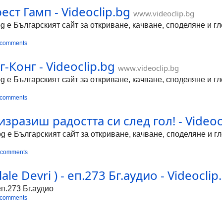
ст Гамп - Videoclip.bg
www.videoclip.bg
bg е Българският сайт за откриване, качване, споделяне и 
 comments
-Конг - Videoclip.bg
www.videoclip.bg
bg е Българският сайт за откриване, качване, споделяне и 
 comments
зразиш радостта си след гол! - Videoc
bg е Българският сайт за откриване, качване, споделяне и 
 comments
le Devri ) - еп.273 Бг.аудио - Videoclip
еп.273 Бг.аудио
 comments