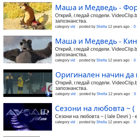
Маша и Медведь - Форе
Открий, гледай сподели. VideoClip.
запознанства.
category
vid
posted by
Shella
12 years ago
0
Маша и Медведь - Кинг
Открий, гледай сподели. VideoClip.
запознанства.
category
vid
posted by
Shella
12 years ago
0
Оригинален начин да и
Открий, гледай сподели. VideoClip.
запознанства.
category
vid
posted by
Shella
12 years ago
0
Сезони на любовта ~ ( la
Сезони на любовта ~ ( lale Devri ) - 
category
vid
posted by
Shella
12 years ago
0