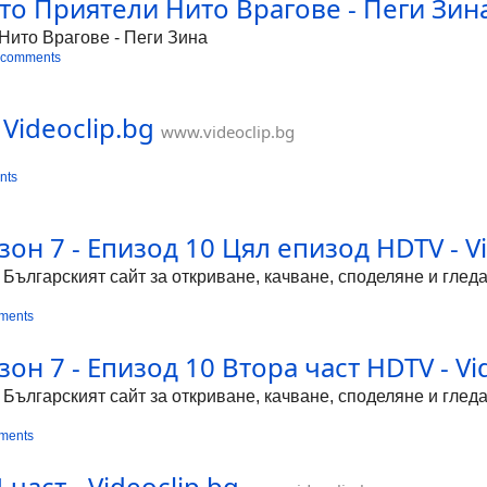
то Приятели Нито Врагове - Пеги Зина 
Нито Врагове - Пеги Зина
 comments
 Videoclip.bg
www.videoclip.bg
nts
он 7 - Епизод 10 Цял епизод HDTV - Vi
е Българският сайт за откриване, качване, споделяне и гле
ments
он 7 - Епизод 10 Втора част HDTV - Vi
е Българският сайт за откриване, качване, споделяне и гле
ments
 част - Videoclip.bg