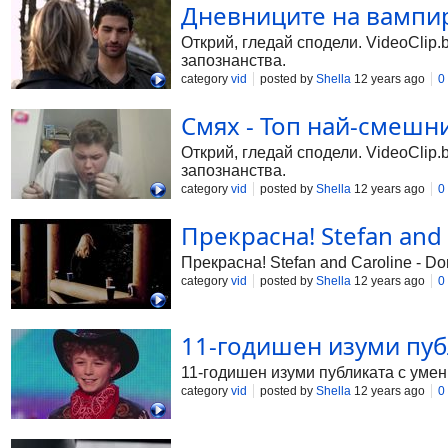
Дневниците на вампира
Открий, гледай сподели. VideoClip.
запознанства.
category
vid
posted by
Shella
12 years ago
0
Смях - Топ най-смешни
Открий, гледай сподели. VideoClip.
запознанства.
category
vid
posted by
Shella
12 years ago
0
Прекрасна! Stefan and C
Прекрасна! Stefan and Caroline - Do
category
vid
posted by
Shella
12 years ago
0
11-годишен изуми публи
11-годишен изуми публиката с умения
category
vid
posted by
Shella
12 years ago
0