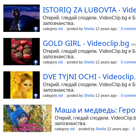
ISTORIQ ZA LUBOVTA - Vide
Открий, гледай сподели. VideoClip.bg е 
запознанства.
category
vid
posted by
Shella
12 years ago
0 comme
GOLD GIRL - Videoclip.bg
ww
Открий, гледай сподели. VideoClip.bg е 
запознанства.
category
vid
posted by
Shella
12 years ago
0 comme
DVE TYJNI OCHI - Videoclip
Открий, гледай сподели. VideoClip.bg е 
запознанства.
category
vid
posted by
Shella
12 years ago
0 comme
Маша и медведь: Героя
Открий, гледай сподели. VideoClip.
запознанства.
category
vid
posted by
Shella
12 years ago
0