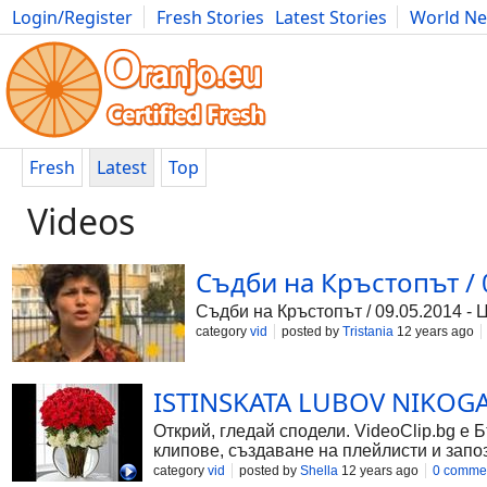
Login/Register
Fresh Stories
Latest Stories
World N
Photography
Comics
Bulgaria
Fitness
Food
Literature
Fresh
Latest
Top
Videos
Съдби на Кръстопът / 0
Съдби на Кръстопът / 09.05.2014 - 
category
vid
posted by
Tristania
12 years ago
ISTINSKATA LUBOV NIKOGA 
Открий, гледай сподели. VideoClip.bg е 
клипове, създаване на плейлисти и запо
category
vid
posted by
Shella
12 years ago
0 comme