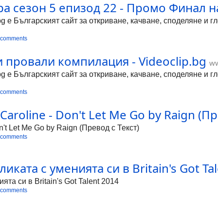
 сезон 5 епизод 22 - Промо Финал на 
bg е Българският сайт за откриване, качване, споделяне и 
 comments
 провали компилация - Videoclip.bg
ww
bg е Българският сайт за откриване, качване, споделяне и 
 comments
aroline - Don't Let Me Go by Raign (Пре
n't Let Me Go by Raign (Превод с Текст)
 comments
ката с уменията си в Britain's Got Tale
та си в Britain's Got Talent 2014
 comments