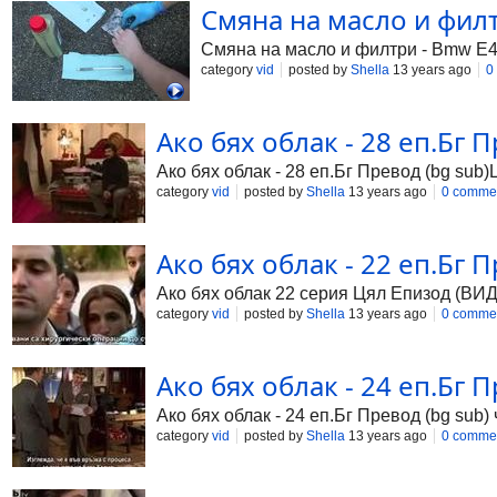
Смяна на масло и филт
Смяна на масло и филтри - Bmw E4
category
vid
posted by
Shella
13 years ago
0
Ако бях облак - 28 еп.Бг 
Ако бях облак - 28 еп.Бг Превод (bg su
category
vid
posted by
Shella
13 years ago
0 comme
Ако бях облак - 22 еп.Бг 
Ако бях облак 22 серия Цял Епизод (ВИ
category
vid
posted by
Shella
13 years ago
0 comme
Ако бях облак - 24 еп.Бг П
Ако бях облак - 24 еп.Бг Превод (bg sub) 
category
vid
posted by
Shella
13 years ago
0 comme