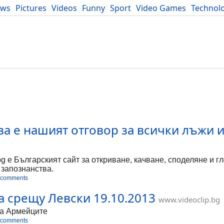
ews
Pictures
Videos
Funny
Sport
Video Games
Technol
Developers
Blog
ва е нашият отговор за всички лъжи 
bg е Българският сайт за откриване, качване, споделяне и г
 запознанства.
 comments
а срещу Левски 19.10.2013
www.videoclip.bg
на Армейците
 comments