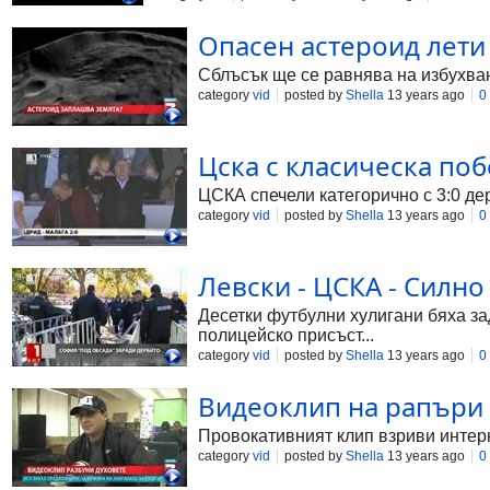
Опасен астероид лети
Сблъсък ще се равнява на избухван
category
vid
posted by
Shella
13 years ago
0
Цска с класическа по
ЦСКА спечели категорично с 3:0 дер
category
vid
posted by
Shella
13 years ago
0
Левски - ЦСКА - Силн
Десетки футбулни хулигани бяха з
полицейско присъст...
category
vid
posted by
Shella
13 years ago
0
Видеоклип на рапъри 
Провокативният клип взриви интерн
category
vid
posted by
Shella
13 years ago
0