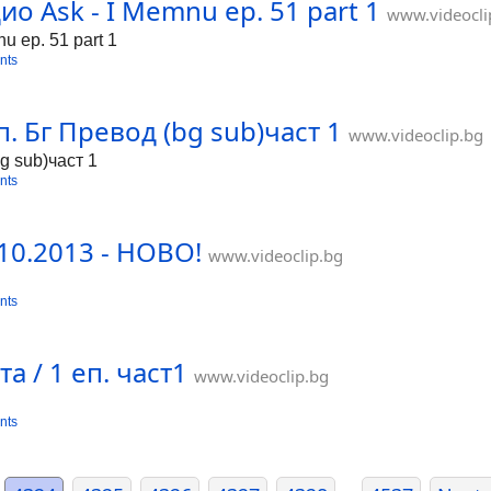
ио Ask - I Memnu ep. 51 part 1
www.videocli
u ep. 51 part 1
nts
еп. Бг Превод (bg sub)част 1
www.videoclip.bg
bg sub)част 1
nts
10.2013 - НОВО!
www.videoclip.bg
nts
 / 1 еп. част1
www.videoclip.bg
nts
...