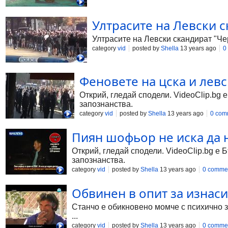
Ултрасите на Левски 
Ултрасите на Левски скандират "Ч
category
vid
posted by
Shella
13 years ago
0
Феновете на цска и лев
Открий, гледай сподели. VideoClip.bg 
запознанства.
category
vid
posted by
Shella
13 years ago
0 com
Пиян шофьор не иска да 
Открий, гледай сподели. VideoClip.bg е 
запознанства.
category
vid
posted by
Shella
13 years ago
0 comme
Обвинен в опит за изнаси
Станчо е обикновено момче с психично з
...
category
vid
posted by
Shella
13 years ago
0 comme