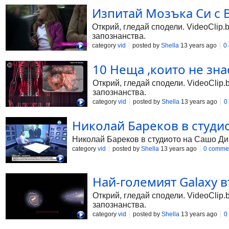
Изпитай Мозъка Си с B
Открий, гледай сподели. VideoClip.
запознанства.
category
vid
posted by
Shella
13 years ago
0
10 Неща ,които не знае
Открий, гледай сподели. VideoClip.
запознанства.
category
vid
posted by
Shella
13 years ago
0
Николай Бареков в студи
Николай Бареков в студиото на Сашо Ди
category
vid
posted by
Shella
13 years ago
0 comme
Най-големият Galaxy в
Открий, гледай сподели. VideoClip.
запознанства.
category
vid
posted by
Shella
13 years ago
0