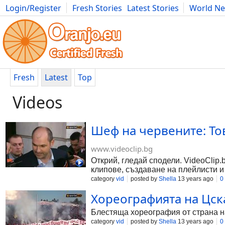
Login/Register
Fresh Stories
Latest Stories
World N
Photography
Comics
Bulgaria
Fitness
Food
Literature
Fresh
Latest
Top
Videos
Шеф на червените: То
www.videoclip.bg
Открий, гледай сподели. VideoClip.
клипове, създаване на плейлисти и
category
vid
posted by
Shella
13 years ago
0
Хореографията на Цск
Блестяща хореография от страна 
category
vid
posted by
Shella
13 years ago
0