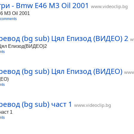
ри - Bmw E46 M3 Oil 2001
www.videoclip.bg
6 M3 Oil 2001
 comments
Превод (bg sub) Цял Епизод (ВИДЕО) 2
w
b)Цял Епизод(ВИДЕО)2
nts
Превод (bg sub) Цял Епизод (ВИДЕО)
www.
ДЕО)
nts
ревод (bg sub) част 1
www.videoclip.bg
част 1
nts