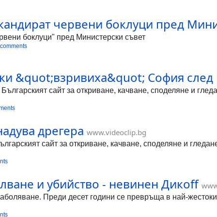
скандират червени боклуци пред Мин
ервени боклуци" пред Министерски съвет
 comments
ски &quot;взривиха&quot; София след
е Българският сайт за откриване, качване, споделяне и гле
ments
надува дрегера
www.videoclip.bg
Българският сайт за откриване, качване, споделяне и гледа
nts
лване и убийство - невинен Дикoff
www.
аболяване. Преди десет години се превръща в най-жестокия
nts