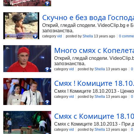
Скучно е без вода Господ
Открий, гледай сподели. VideoClip.bg е 
запознанства.
category
vid
posted by
Shella
13 years ago
0 comme
Много смях с Копелета
Открий, гледай сподели. VideoClip.
запознанства.
category
vid
posted by
Shella
13 years ago
0
Смях ! Комиците 18.10
Смях ! Комиците 18.10.2013 - Ценко
category
vid
posted by
Shella
13 years ago
0
Смях с Комиците 18.10
Смях с Комиците 18.10.2013 - При 
category
vid
posted by
Shella
13 years ago
0