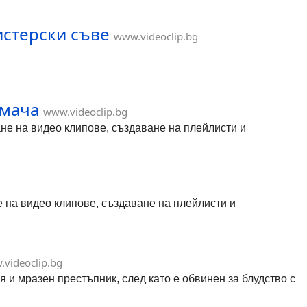
истерски съве
www.videoclip.bg
 мача
www.videoclip.bg
дане на видео клипове, създаване на плейлисти и
не на видео клипове, създаване на плейлисти и
videoclip.bg
 и мразен престъпник, след като е обвинен за блудство с