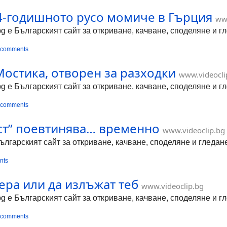
4-годишното русо момиче в Гърция
ww
bg е Българският сайт за откриване, качване, споделяне и 
 comments
Мостика, отворен за разходки
www.videocli
bg е Българският сайт за откриване, качване, споделяне и 
 comments
ст” поевтинява… временно
www.videoclip.bg
Българският сайт за откриване, качване, споделяне и гледа
nts
ра или да излъжат теб
www.videoclip.bg
bg е Българският сайт за откриване, качване, споделяне и 
 comments