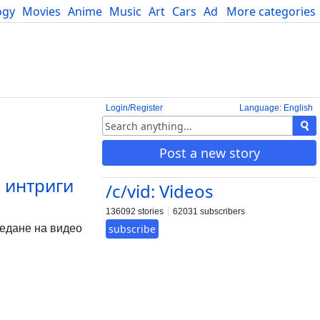
ogy
Movies
Anime
Music
Art
Cars
Advice
More categories
Science
Login/Register
Language: English
Post a new story
и интриги
/c/vid: Videos
136092 stories
62031 subscribers
ледане на видео
subscribe