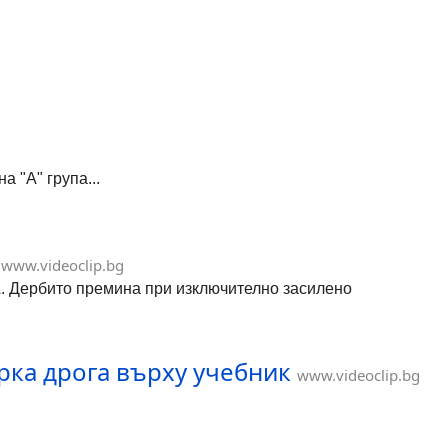
 "А" група...
www.videoclip.bg
А. Дербито премина при изключително засилено
ка дрога върху учебник
www.videoclip.bg