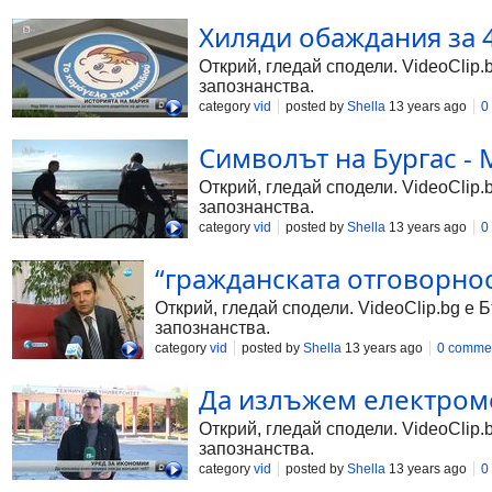
Хиляди обаждания за 
Открий, гледай сподели. VideoClip.
запознанства.
category
vid
posted by
Shella
13 years ago
0
Символът на Бургас - 
Открий, гледай сподели. VideoClip.
запознанства.
category
vid
posted by
Shella
13 years ago
0
“гражданската отговорно
Открий, гледай сподели. VideoClip.bg е 
запознанства.
category
vid
posted by
Shella
13 years ago
0 comme
Да излъжем електроме
Открий, гледай сподели. VideoClip.
запознанства.
category
vid
posted by
Shella
13 years ago
0