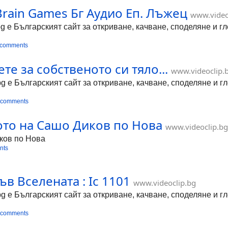
rain Games Бг Аудио Еп. Лъжец
www.video
bg е Българският сайт за откриване, качване, споделяне и 
 comments
те за собственото си тяло...
www.videoclip.
bg е Българският сайт за откриване, качване, споделяне и 
 comments
ото на Сашо Диков по Нова
www.videoclip.bg
ков по Нова
nts
ъв Вселената : Ic 1101
www.videoclip.bg
bg е Българският сайт за откриване, качване, споделяне и 
 comments