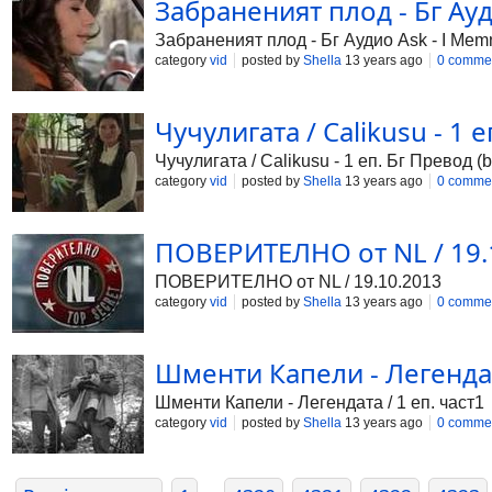
Забраненият плод - Бг Ауд
Забраненият плод - Бг Аудио Ask - I Memn
category
vid
posted by
Shella
13 years ago
0 comme
Чучулигата / Calikusu - 1 
Чучулигата / Calikusu - 1 еп. Бг Превод (
category
vid
posted by
Shella
13 years ago
0 comme
ПОВЕРИТЕЛНО от NL / 19.
ПОВЕРИТЕЛНО от NL / 19.10.2013
category
vid
posted by
Shella
13 years ago
0 comme
Шменти Капели - Легендата
Шменти Капели - Легендата / 1 еп. част1
category
vid
posted by
Shella
13 years ago
0 comme
...