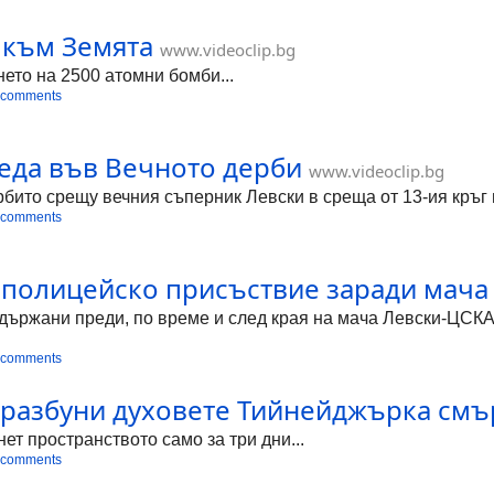
 към Земята
www.videoclip.bg
ето на 2500 атомни бомби...
 comments
беда във Вечното дерби
www.videoclip.bg
бито срещу вечния съперник Левски в среща от 13-ия кръг на
 comments
о полицейско присъствие заради мача
адържани преди, по време и след края на мача Левски-ЦСК
 comments
разбуни духовете Тийнейджърка смър
ет пространството само за три дни...
 comments