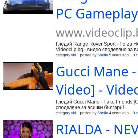
PC Gameplay -
www.videoclip.
Гледай Range Rover Sport - Forza H
Videoclip.bg - видео споделяне за в
category
vid
posted by
Shella
5 years ago
0 
Gucci Mane - 
Video] - Vide
Гледай Gucci Mane - Fake Friends [Of
споделяне за всички българи!
category
vid
posted by
Shella
4 years ago
0 
RIALDA - NEV