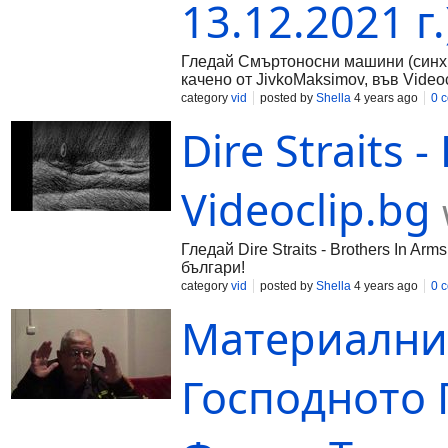
13.12.2021 г.
Гледай Смъртоносни машини (синхро
качено от JivkoMaksimov, във Videoc
category
vid
posted by
Shella
4 years ago
0 
Dire Straits 
Videoclip.bg
Гледай Dire Straits - Brothers In Ar
българи!
category
vid
posted by
Shella
4 years ago
0 
Материалнит
Господното 