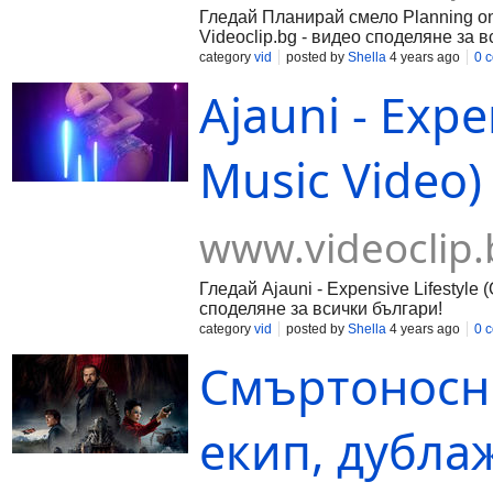
Гледай Планирай смело Planning on 
Videoclip.bg - видео споделяне за в
category
vid
posted by
Shella
4 years ago
0 
Ajauni - Expen
Music Video) 
www.videoclip.
Гледай Ajauni - Expensive Lifestyle (
споделяне за всички българи!
category
vid
posted by
Shella
4 years ago
0 
Смъртоносн
екип, дубла