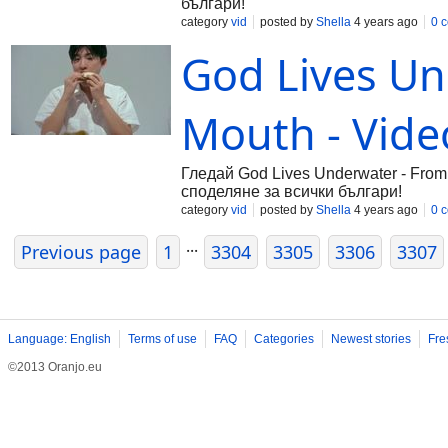
българи!
category
vid
posted by
Shella
4 years ago
0 
God Lives Un
Mouth - Vide
Гледай God Lives Underwater - From 
споделяне за всички българи!
category
vid
posted by
Shella
4 years ago
0 
...
Previous page
1
3304
3305
3306
3307
Language: English
Terms of use
FAQ
Categories
Newest stories
Fre
©2013 Oranjo.eu