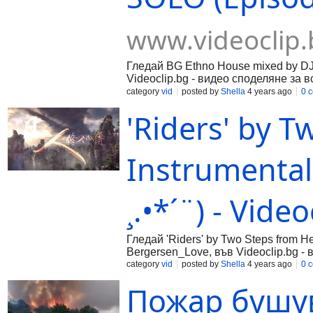
www.videoclip.
Гледай BG Ethno House mixed by DJ 
Videoclip.bg - видео споделяне за в
category
vid
posted by
Shella
4 years ago
0 
'Riders' by T
Instrumental
¸.•*´¨) - Vide
Гледай 'Riders' by Two Steps from Hel
Bergersen_Love, във Videoclip.bg -
category
vid
posted by
Shella
4 years ago
0 
Пожар бушув