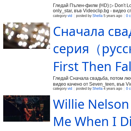
Гледай Пълен-филм (HD) ▷ Don't Lo
only_star, във Videoclip.bg - видео
category
vid
posted by
Shella
5 years ago
0 
Сначала сва
серия（русск
First Then Fal
Гледай Сначала свадьба, потом любо
видео качено от Seven_teen, във Vi
category
vid
posted by
Shella
4 years ago
0 
Willie Nelso
Me When I Die