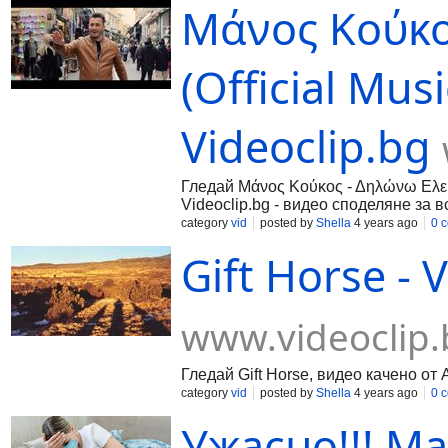
Μάνος Κούκο
(Official Mus
Videoclip.bg
Гледай Μάνος Κούκος - Δηλώνω Ελεύθ
Videoclip.bg - видео споделяне за в
category
vid
posted by
Shella
4 years ago
0 
Gift Horse - 
www.videoclip.
Гледай Gift Horse, видео качено от 
category
vid
posted by
Shella
4 years ago
0 
Ужасно!!! М