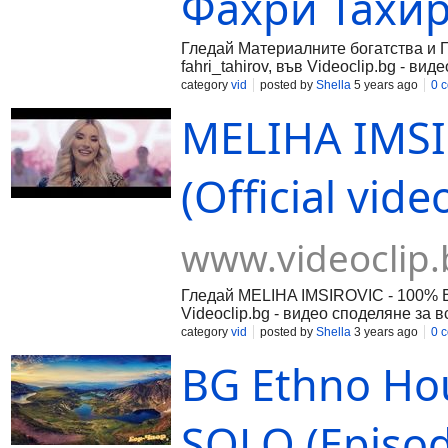
Фахри Тахир
Гледай Материалните богатства и 
fahri_tahirov, във Videoclip.bg - ви
category
vid
posted by
Shella
5 years ago
0 
MELIHA IMS
(Official vid
www.videoclip.
Гледай MELIHA IMSIROVIC - 100% BO
Videoclip.bg - видео споделяне за в
category
vid
posted by
Shella
3 years ago
0 
BG Ethno Ho
SOLO (Episode