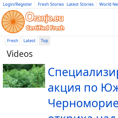
Login/Register
Fresh Stories
Latest Stories
World N
Movies
Anime
Music
Art
Cars
Advice
Science
Photog
Fresh
Latest
Top
Videos
Специализи
акция по Ю
Черноморие