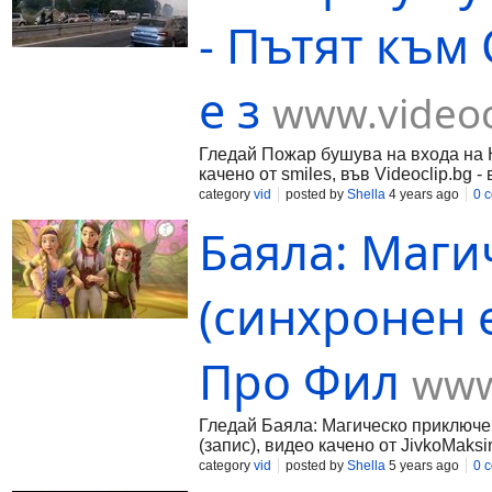
- Пътят към
е з
www.videoc
Гледай Пожар бушува на входа на К
качено от smiles, във Videoclip.bg 
category
vid
posted by
Shella
4 years ago
0 
Баяла: Маг
(синхронен 
Про Фил
www
Гледай Баяла: Магическо приключен
(запис), видео качено от JivkoMaksi
category
vid
posted by
Shella
5 years ago
0 