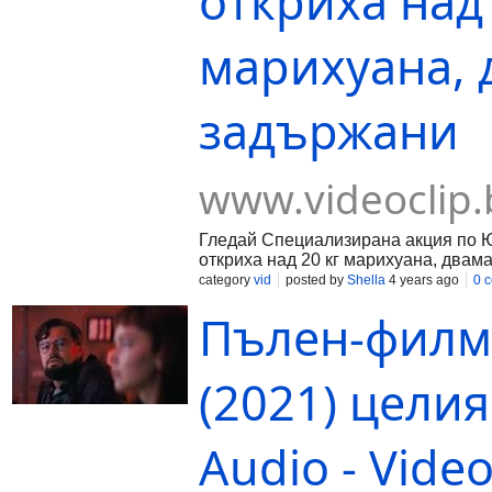
откриха над 
марихуана, 
задържани
www.videoclip.
Гледай Специализирана акция по 
откриха над 20 кг марихуана, двам
качено от smiles, във Videoclip.bg 
category
vid
posted by
Shella
4 years ago
0 
българи!
Пълен-филм 
(2021) цели
Audio - Video