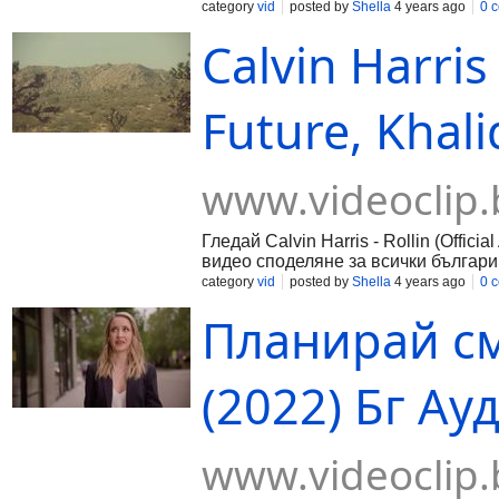
category
vid
posted by
Shella
4 years ago
0 
Calvin Harris 
Future, Khali
www.videoclip.
Гледай Calvin Harris - Rollin (Official
видео споделяне за всички българи
category
vid
posted by
Shella
4 years ago
0 
Планирай см
(2022) Бг Ауд
www.videoclip.