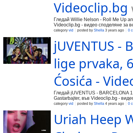
Videoclip.bg
Гледай Willie Nelson - Roll Me Up a
Videoclip.bg - видео споделяне за в
category
vid
posted by
Shella
3 years ago
0 
jUVENTUS - B
lige prvaka, 6
Ćosića - Vide
Гледай jUVENTUS - BARCELONA 1:3 - f
Gastarbajter, във Videoclip.bg - ви
category
vid
posted by
Shella
4 years ago
0 
Uriah Heep W