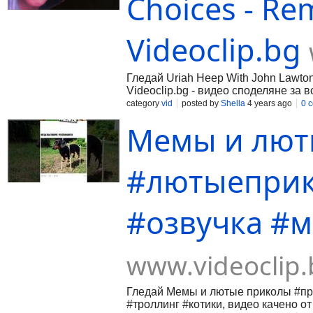
Choices - Re
Videoclip.bg
Гледай Uriah Heep With John Lawton 
Videoclip.bg - видео споделяне за в
category
vid
posted by
Shella
4 years ago
0 
Мемы и лют
#лютыепри
#озвучка #
www.videoclip.
Гледай Мемы и лютые приколы #п
#троллинг #котики, видео качено от 