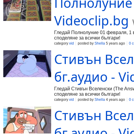
Полнолуние 
Videoclip.bg
Гледай Полнолуние 01 февраля, 1 ва
споделяне за всички българи!
category
vid
posted by
Shella
5 years ago
0 
Стивън Всел
бг.аудио - Vi
Гледай Стивън Вселенски (The Answer
споделяне за всички българи!
category
vid
posted by
Shella
4 years ago
0 
Стивън Вселе
бг.аудио - Vi