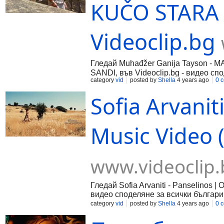
KUČO STARA /
Videoclip.bg
Гледай Muhađžer Ganija Tayson - 
SANDI, във Videoclip.bg - видео сп
category
vid
posted by
Shella
4 years ago
0 
Sofia Arvaniti
Music Video (
www.videoclip.
Гледай Sofia Arvaniti - Panselinos | 
видео споделяне за всички българи
category
vid
posted by
Shella
4 years ago
0 