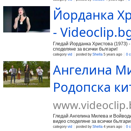
Йорданка Хр
- Videoclip.b
Гледай Йорданка Христова (1973) - 
споделяне за всички българи!
category
vid
posted by
Shella
5 years ago
0 
Ангелина Ми
Родопска кит
www.videoclip.
Гледай Ангелина Милева и Войводите
видео споделяне за всички българи
category
vid
posted by
Shella
4 years ago
0 