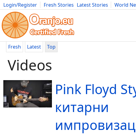
Login/Register
Fresh Stories
Latest Stories
World N
Movies
Anime
Music
Art
Cars
Advice
Science
Photog
Fresh
Latest
Top
Videos
Pink Floyd Sty
китарни
импровизац