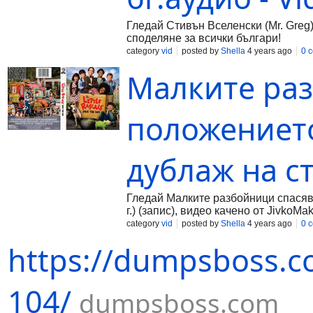
Гледай Стивън Вселенски (Mr. Greg) 
споделяне за всички българи!
category
vid
posted by
Shella
4 years ago
0 
Малките раз
положението
дублаж на с
Гледай Малките разбойници спасява
г.) (запис), видео качено от JivkoM
category
vid
posted by
Shella
4 years ago
0 
https://dumpsboss.c
104/
dumpsboss.com