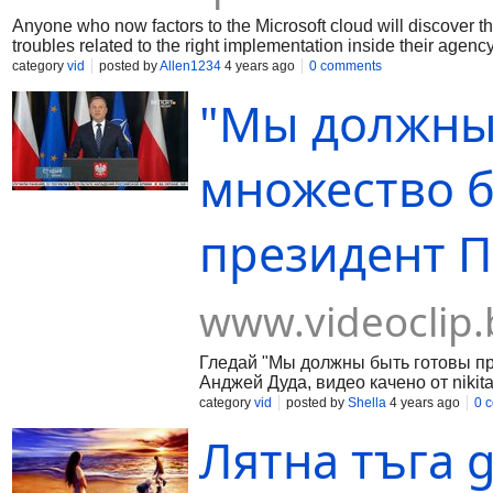
Anyone who now factors to the Microsoft cloud will discover t
troubles related to the right implementation inside their agency
optimization, governance, etc. Definitely, the sheep at five, 6,
category
vid
posted by
Allen1234
4 years ago
0 comments
individual to grasp all of the components associated with th
"Мы должны
principles may be very beneficial in order now no longer to ov
structure. If you need to take the flip of the Cloud and particu
certification.
множество б
президент 
www.videoclip.
Гледай "Мы должны быть готовы пр
Анджей Дуда, видео качено от nikita
category
vid
posted by
Shella
4 years ago
0 
Лятна тъга 