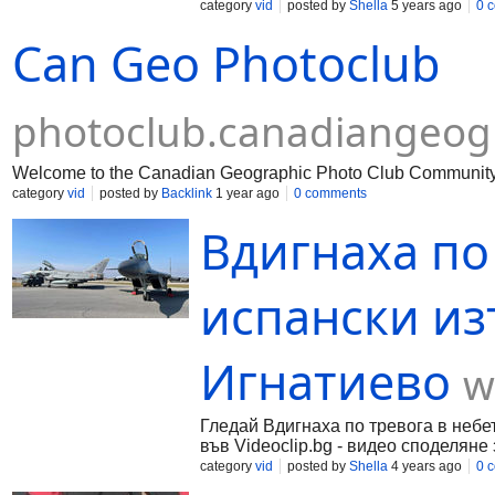
category
vid
posted by
Shella
5 years ago
0 
Can Geo Photoclub
photoclub.canadiangeog
Welcome to the Canadian Geographic Photo Club Community
category
vid
posted by
Backlink
1 year ago
0 comments
Вдигнаха по
испански из
Игнатиево
w
Гледай Вдигнаха по тревога в небет
във Videoclip.bg - видео споделяне 
category
vid
posted by
Shella
4 years ago
0 