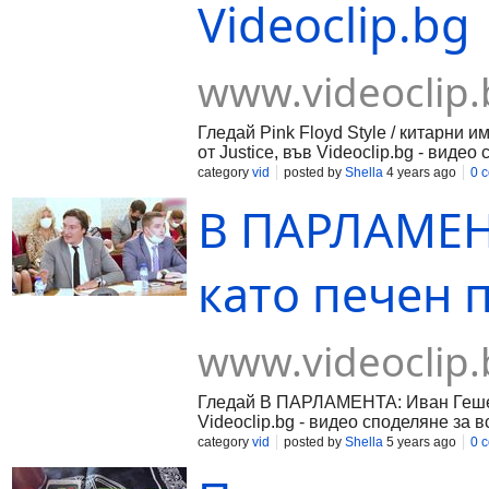
Videoclip.bg
www.videoclip.
Гледай Pink Floyd Style / китарни 
от Justice, във Videoclip.bg - видео
българи!
category
vid
posted by
Shella
4 years ago
0 
В ПАРЛАМЕН
като печен п
www.videoclip.
Гледай В ПАРЛАМЕНТА: Иван Гешев у
Videoclip.bg - видео споделяне за в
category
vid
posted by
Shella
5 years ago
0 