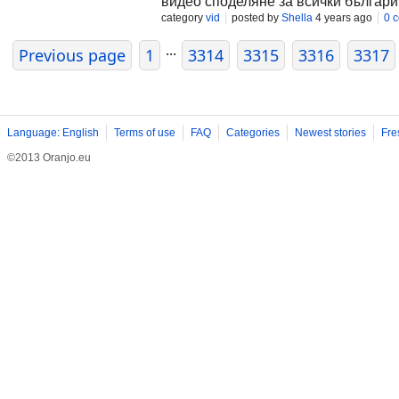
видео споделяне за всички българи
category
vid
posted by
Shella
4 years ago
0 
...
Previous page
1
3314
3315
3316
3317
Language: English
Terms of use
FAQ
Categories
Newest stories
Fre
©2013 Oranjo.eu