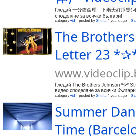
Гледай 一分鐘命理：下雨天好睡覺(可开字幕，简体)
споделяне за всички българи!
category
vid
posted by
Shella
4 years ago
0 
The Brothers
Letter 23 *✰*
www.videoclip.
Гледай The Brothers Johnson *✰* Str
видео споделяне за всички българи
category
vid
posted by
Shella
4 years ago
0 
Summer Dance
Time (Barcelo