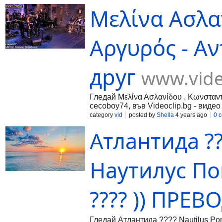
Μελίνα Ασλα
Αργυρός - Αν
друг
www.vide
Гледай Μελίνα Ασλανίδου , Κωνσταντί
cecoboy74, във Videoclip.bg - виде
category
vid
posted by
Shella
4 years ago
0 
Атлантида ??
Наутилус Пом
???? )) ПРЕВО
Гледай Атлантида ???? Nautilus Po