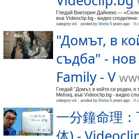
Videoclip.bg
Гледай Виктория Дайнеко — «Солнце
във Videoclip.bg - видео споделяне 
category
vid
posted by
Shella
5 years ago
0 
"Домът, в ко
съдба" - нов
Family - V
www
Гледай "Домът, в който си роден, е 
Melisiq, във Videoclip.bg - видео с
category
vid
posted by
Shella
5 years ago
0 
一分鐘命理：
体) - Videocli