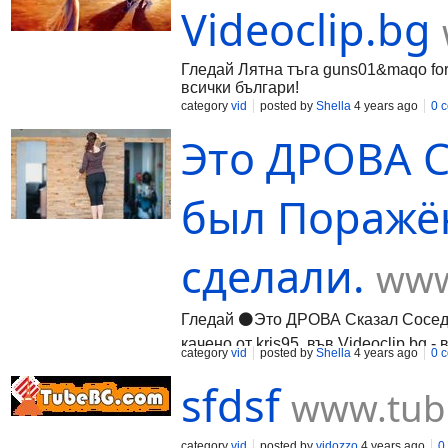
Videoclip.bg
Гледай Лятна тъга guns01&maqo for 
всички българи!
category
vid
posted by
Shella
4 years ago
0 
Это ДРОВА С
был Поражён
сделали.
www
Гледай ⚫Это ДРОВА Сказал Сосед, 
качено от kris95, във Videoclip.bg 
category
vid
posted by
Shella
4 years ago
0 
sfdsf
www.tub
category
vid
posted by
vidozzo
4 years ago
0