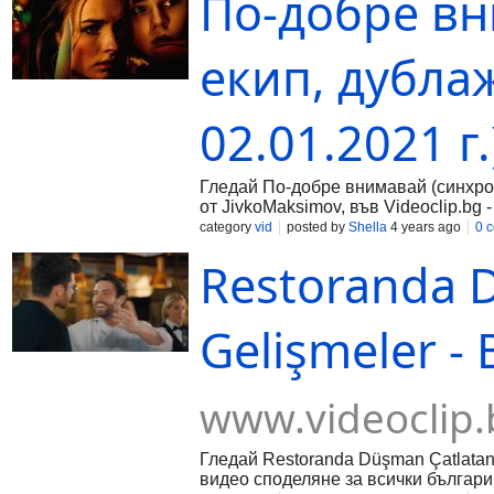
По-добре вн
екип, дубла
02.01.2021 г.
Гледай По-добре внимавай (синхроне
от JivkoMaksimov, във Videoclip.bg 
category
vid
posted by
Shella
4 years ago
0 
Restoranda 
Gelişmeler - 
www.videoclip.
Гледай Restoranda Düşman Çatlatan G
видео споделяне за всички българи