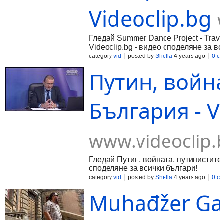
Videoclip.bg
Гледай Summer Dance Project - Trave
Videoclip.bg - видео споделяне за в
category
vid
posted by
Shella
4 years ago
0 
Путин, войн
България - V
www.videoclip.
Гледай Путин, войната, путинистите 
споделяне за всички българи!
category
vid
posted by
Shella
4 years ago
0 
Muhađžer Ga