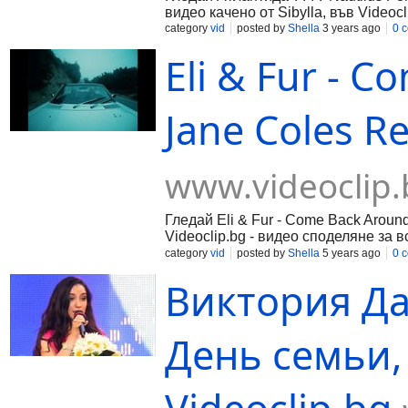
видео качено от Sibylla, във Videoc
category
vid
posted by
Shella
3 years ago
0 
Eli & Fur - 
Jane Coles Re
www.videoclip.
Гледай Eli & Fur - Come Back Aroun
Videoclip.bg - видео споделяне за в
category
vid
posted by
Shella
5 years ago
0 
Виктория Да
День семьи,