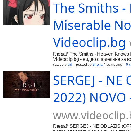
The Smiths -
Miserable No
Videoclip.bg
Гледай The Smiths - Heaven Knows I
Videoclip.bg - видео споделяне за в
category
vid
posted by
Shella
4 years ago
0 
SERGEJ - NE
2022) NOVO -
www.videoclip.
Гледай SERGEJ - NE ODLAZIS (OFFI