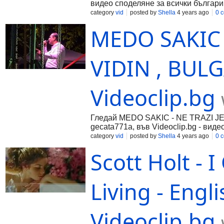
видео споделяне за всички българи
category
vid
posted by
Shella
4 years ago
0 
MEDO SAKIC -
VIDIN , BULG
Videoclip.bg
Гледай MEDO SAKIC - NE TRAZI JE S
gecata771a, във Videoclip.bg - виде
category
vid
posted by
Shella
4 years ago
0 
Scott Holt - 
Living - Engl
Videoclip.bg