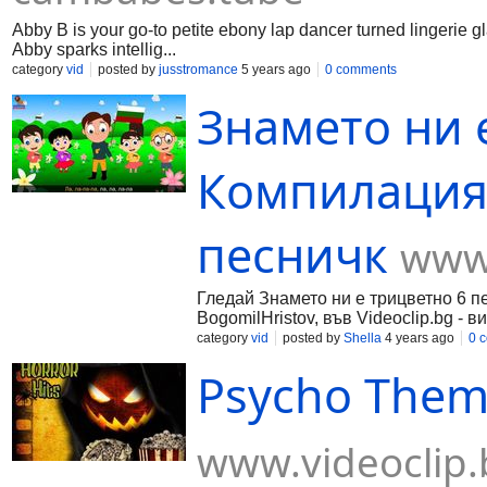
Abby B is your go-to petite ebony lap dancer turned lingerie gl
Abby sparks intellig...
category
vid
posted by
jusstromance
5 years ago
0 comments
Знамето ни 
Компилация
песничк
www.
Гледай Знамето ни е трицветно 6 п
BogomilHristov, във Videoclip.bg - 
category
vid
posted by
Shella
4 years ago
0 
Psycho Theme
www.videoclip.