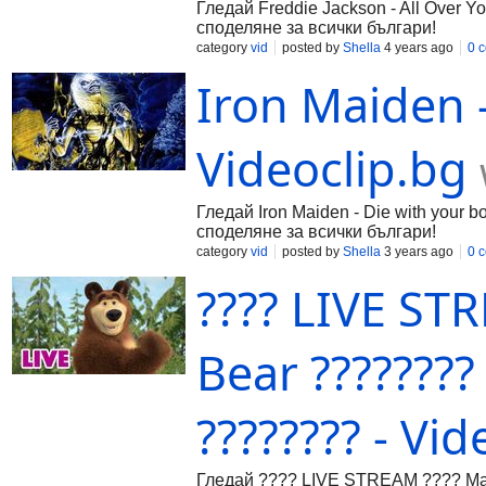
Гледай Freddie Jackson - All Over Y
споделяне за всички българи!
category
vid
posted by
Shella
4 years ago
0 
Iron Maiden -
Videoclip.bg
Гледай Iron Maiden - Die with your b
споделяне за всички българи!
category
vid
posted by
Shella
3 years ago
0 
???? LIVE ST
Bear ????????
???????? - Vid
Гледай ???? LIVE STREAM ???? Mash