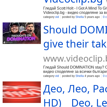
Гледай Scott Holt - I Got A Mind To G
Videoclip.bg - видео споделяне за в
category
vid
posted by
Shella
5 years ago
0 
Should DOMI
give their ta
www.videoclip.
Гледай Should DOMINATION stay? CoD 
видео споделяне за всички българи
category
vid
posted by
Shella
4 years ago
0 
Део, Лео, Раф
HD) _ Deo, Leo