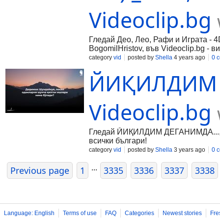
Videoclip.bg
Гледай Део, Лео, Рафи и Играта - 4D 
BogomilHristov, във Videoclip.bg - 
category
vid
posted by
Shella
4 years ago
0 
ЙИҚИЛДИМ Д
Videoclip.bg
Гледай ЙИҚИЛДИМ ДЕГАНИМДА..., вид
всички българи!
category
vid
posted by
Shella
3 years ago
0 
...
Previous page
1
3335
3336
3337
3338
Language: English
Terms of use
FAQ
Categories
Newest stories
Fre