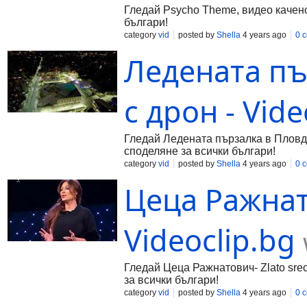
Гледай Psycho Theme, видео качено 
българи!
category
vid
posted by
Shella
4 years ago
0 
Ледената пъ
с дрон - Vide
Гледай Ледената пързалка в Пловдив
споделяне за всички българи!
category
vid
posted by
Shella
4 years ago
0 
Цеца Ражнато
Videoclip.bg
Гледай Цеца Ражнатович- Zlato sreca
за всички българи!
category
vid
posted by
Shella
4 years ago
0 