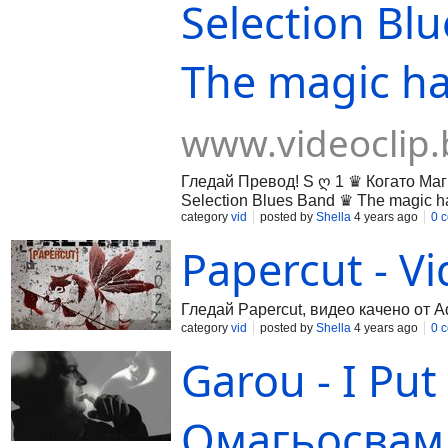
Selection Bl
The magic ha
www.videoclip.
Гледай Превод! S ღ 1 ♛ Когато Маг
Selection Blues Band ♛ The magic h
качено от vaskomutafchiev1, във Vid
category
vid
posted by
Shella
4 years ago
0 
за всички българи!
Papercut - Vi
Гледай Papercut, видео качено от A
category
vid
posted by
Shella
4 years ago
0 
Garou - I Put
Омагьосвам 