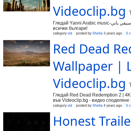
Videoclip.bg
Гледай Yanni Arabic music-موسيقي ياني, видео качено от Dj.Daliver, във Videoclip.bg - видео споделяне за
всички българи!
category
vid
posted by
Shella
3 years ago
0 
Red Dead Re
Wallpaper | 
Videoclip.bg
Гледай Red Dead Redemption 2 | 4K 
във Videoclip.bg - видео споделяне 
category
vid
posted by
Shella
4 years ago
0 
Honest Traile