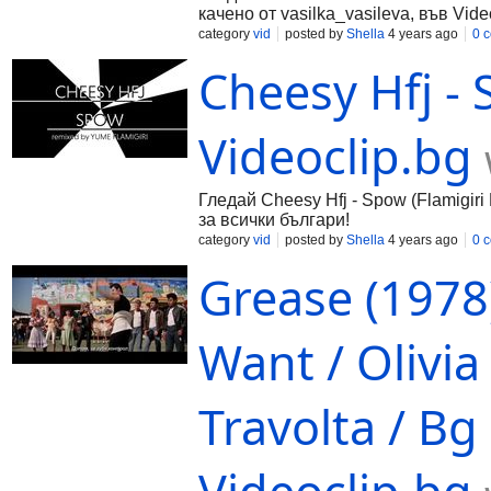
качено от vasilka_vasileva, във Vid
category
vid
posted by
Shella
4 years ago
0 
Cheesy Hfj - 
Videoclip.bg
Гледай Cheesy Hfj - Spow (Flamigiri
за всички българи!
category
vid
posted by
Shella
4 years ago
0 
Grease (1978)
Want / Olivi
Travolta / Bg