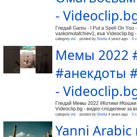
- Videoclip.b
Гледай Garou - I Put a Spell On You
vaskomutafchiev1, във Videoclip.bg 
category
vid
posted by
Shella
4 years ago
0 
Мемы 2022 
#анекдоты 
- Videoclip.b
Гледай Мемы 2022 #Котики #Кошки 
Videoclip.bg - видео споделяне за в
category
vid
posted by
Shella
4 years ago
0 
Yanni Arabic music-ني