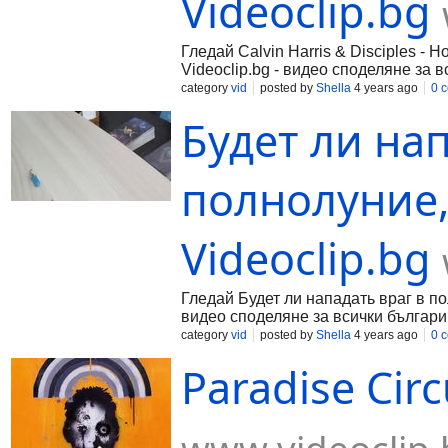
Videoclip.bg
Гледай Calvin Harris & Disciples - Ho
Videoclip.bg - видео споделяне за в
category
vid
posted by
Shella
4 years ago
0 
Будет ли нап
полнолуние, 
Videoclip.bg
Гледай Будет ли нападать враг в пол
видео споделяне за всички българи
category
vid
posted by
Shella
4 years ago
0 
Paradise Circ