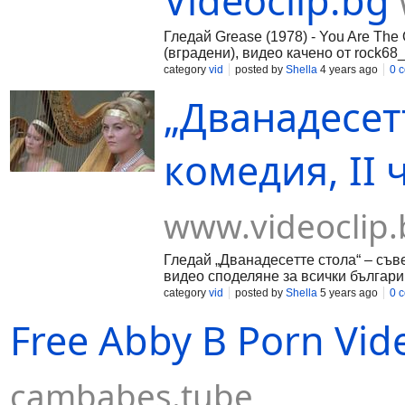
Videoclip.bg
Гледай Grease (1978) - You Are The O
(вградени), видео качено от rock68_
category
vid
posted by
Shella
4 years ago
0 
„Двaнaдeceтт
кoмeдия, II ч
www.videoclip.
Гледай „Двaнaдeceтте cтoлa“ – cъвeт
видео споделяне за всички българи
category
vid
posted by
Shella
5 years ago
0 
Free Abby B Porn Vi
cambabes.tube