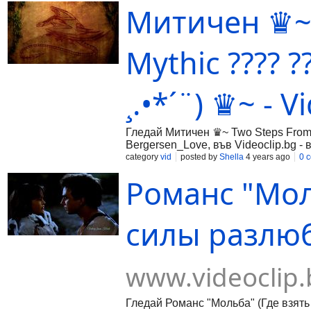
Митичен ♛~ 
Mythic ????️ 
¸.•*´¨) ♛~ - V
Гледай Митичен ♛~ Two Steps From He
Bergersen_Love, във Videoclip.bg -
category
vid
posted by
Shella
4 years ago
0 
Романс "Мол
силы разлюби
www.videoclip.
Гледай Романс "Мольба" (Где взять м