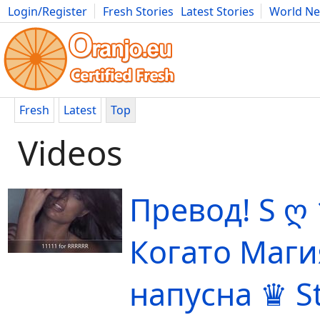
Login/Register
Fresh Stories
Latest Stories
World N
Movies
Anime
Music
Art
Cars
Advice
Science
Photog
Fresh
Latest
Top
Videos
Превод! S ღ
Когато Маги
напусна ♛ S