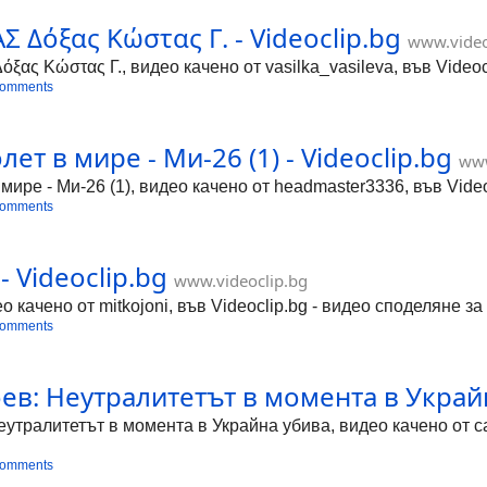
 Δόξας Κώστας Γ. - Videoclip.bg
www.video
 Κώστας Γ., видео качено от vasilka_vasileva, във Videocl
comments
т в мире - Ми-26 (1) - Videoclip.bg
www
ре - Ми-26 (1), видео качено от headmaster3336, във Video
comments
- Videoclip.bg
www.videoclip.bg
ео качено от mitkojoni, във Videoclip.bg - видео споделяне за
comments
ев: Неутралитетът в момента в Украйна
утралитетът в момента в Украйна убива, видео качено от cas
comments