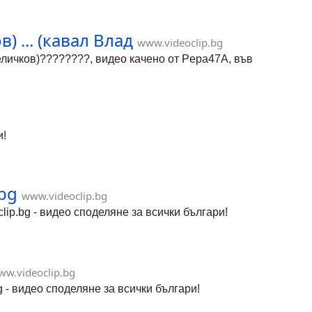
) ... (кавал Влад
www.videoclip.bg
Величков)????????, видео качено от Pepa47A, във
и!
.bg
www.videoclip.bg
clip.bg - видео споделяне за всички българи!
ww.videoclip.bg
bg - видео споделяне за всички българи!