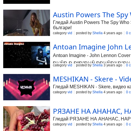
Austin Powers The Spy 
Гледай Austin Powers The Spy Who S
българи!
category
vid
posted by
Shella
4 years ago
0 
Antoan Imagine John L
Antoan Imagine - John Lennon Cov
Ð¼ÑÐ·Ð¸ÐºÐ°Ð½Ñ ÐÐ½ÑÐ¾Ð°Ð½ 
category
vid
posted by
Shella
3 years ago
0 
MESHIKAN - Skere - Vid
Гледай MESHIKAN - Skere, видео кач
category
vid
posted by
Shella
4 years ago
0 
РЯЗАНЕ НА АНАНАС, НА
Гледай РЯЗАНЕ НА АНАНАС, НАР И Д
category
vid
posted by
Shella
4 years ago
0 