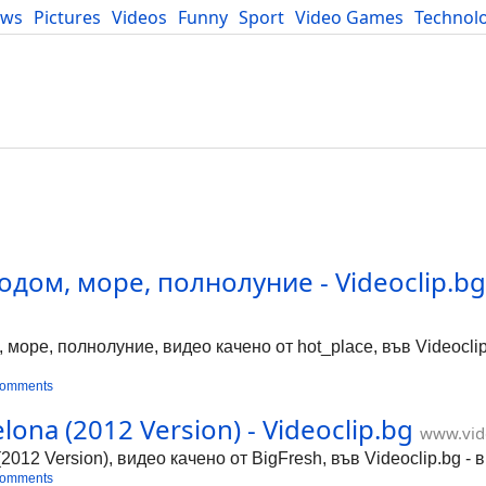
ews
Pictures
Videos
Funny
Sport
Video Games
Technol
Developers
Blog
одом, море, полнолуние - Videoclip.bg
море, полнолуние, видео качено от hot_place, във Videoclip
comments
lona (2012 Version) - Videoclip.bg
www.vid
(2012 Version), видео качено от BigFresh, във Videoclip.bg -
comments