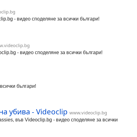
clip.bg
ip.bg - видео споделяне за всички българи!
.videoclip.bg
clip.bg - видео споделяне за всички българи!
 всички българи!
 убива - Videoclip
www.videoclip.bg
sies, във Videoclip.bg - видео споделяне за всички