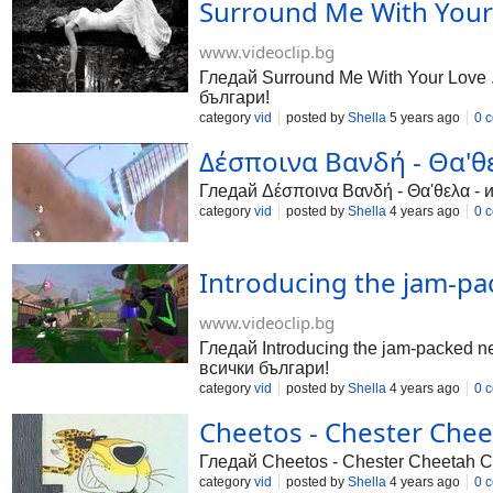
Surround Me With Your L
www.videoclip.bg
Гледай Surround Me With Your Love .
българи!
category
vid
posted by
Shella
5 years ago
0 
Δέσποινα Βανδή - Θα'θε
Гледай Δέσποινα Βανδή - Θα'θελα - и
category
vid
posted by
Shella
4 years ago
0 
Introducing the jam-pac
www.videoclip.bg
Гледай Introducing the jam-packed n
всички българи!
category
vid
posted by
Shella
4 years ago
0 
Cheetos - Chester Chee
Гледай Cheetos - Chester Cheetah Co
category
vid
posted by
Shella
4 years ago
0 