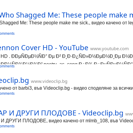
Who Shagged Me: These people make me 
hagged Me: These people make me sick., видео качено от legs
comments
ennon Cover HD - YouTube
www.youtube.com
er HD . ÐÐµÑÐµÐ½ÑÐ° Ðµ Ð² Ð¸Ð·Ð¿ÑÐ»Ð½ÐµÐ½Ð¸Ðµ Ð½Ð°
ÐÐ½ÑÐ¾Ð½Ð¾Ð² poetry_as_song Ð¿Ð¾ Ð¿ÐµÑÐµÐ½ÑÐ° Ð
comments
eoclip.bg
www.videoclip.bg
ено от barbi3, във Videoclip.bg - видео споделяне за всичк
comments
Р И ДРУГИ ПЛОДОВЕ - Videoclip.bg
www
РУГИ ПЛОДОВЕ, видео качено от mlmb_108, във Videoclip
comments