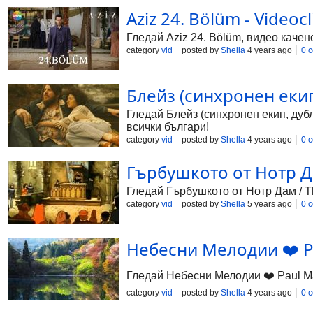
Aziz 24. Bölüm - Videocl
Гледай Aziz 24. Bölüm, видео качено
category
vid
posted by
Shella
4 years ago
0 
Блейз (синхронен екип,
Гледай Блейз (синхронен екип, дубла
всички българи!
category
vid
posted by
Shella
4 years ago
0 
Гърбушкото от Нотр Да
Гледай Гърбушкото от Нотр Дам / Th
category
vid
posted by
Shella
5 years ago
0 
Небесни Мелодии ❤️ Pau
Гледай Небесни Мелодии ❤️ Paul Maur
category
vid
posted by
Shella
4 years ago
0 