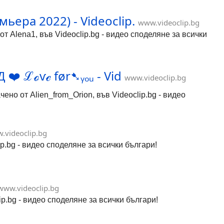
ера 2022) - Videoclip.
www.videoclip.bg
 Alena1, във Videoclip.bg - видео споделяне за всички
❤️ ℒℴѵℯ før➷ᵧₒᵤ - Vid
www.videoclip.bg
ено от Alien_from_Orion, във Videoclip.bg - видео
.videoclip.bg
ip.bg - видео споделяне за всички българи!
www.videoclip.bg
.bg - видео споделяне за всички българи!