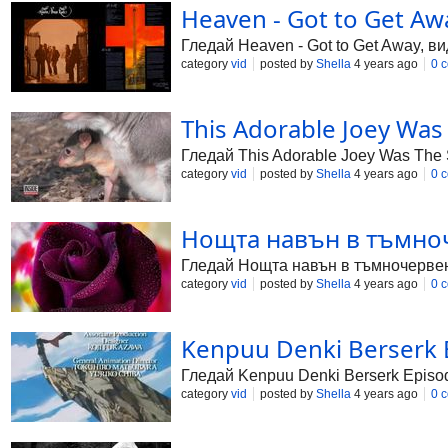
Heaven - Got to Get Awa
Гледай Heaven - Got to Get Away, ви
category
vid
posted by
Shella
4 years ago
0 
This Adorable Joey Was T
Гледай This Adorable Joey Was The Si
category
vid
posted by
Shella
4 years ago
0 
Нощта навън в тъмноче
Гледай Нощта навън в тъмночервено -
category
vid
posted by
Shella
4 years ago
0 
Kenpuu Denki Berserk E
Гледай Kenpuu Denki Berserk Episode
category
vid
posted by
Shella
4 years ago
0 