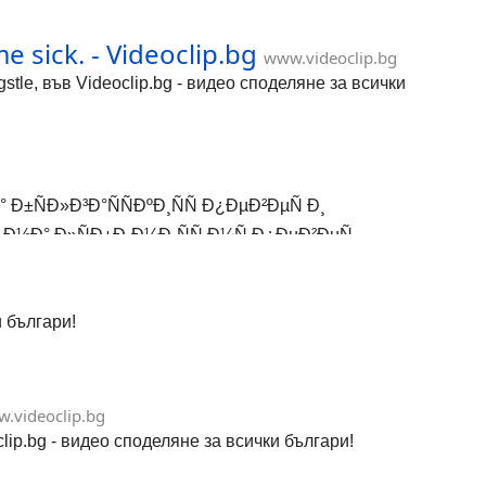
sick. - Videoclip.bg
www.videoclip.bg
tle, във Videoclip.bg - видео споделяне за всички
 Ð±ÑÐ»Ð³Ð°ÑÑÐºÐ¸ÑÑ Ð¿ÐµÐ²ÐµÑ Ð¸
½Ð° Ð»ÑÐ±Ð¸Ð¼Ð¸ÑÑ Ð¼Ñ Ð¿ÐµÐ²ÐµÑ...
и българи!
.videoclip.bg
.bg - видео споделяне за всички българи!