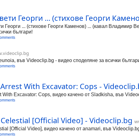
вети Георги ... (стихове Георги Каменов
 Георги ... (стихове Георги Каменов) ... (кавал Владимир 
сички българи!
comments
.videoclip.bg
reunoia, във Videoclip.bg - видео споделяне за всички българ
comments
 Arrest With Excavator: Cops - Videoclip
st With Excavator: Cops, видео качено от Sladkisha, във Video
comments
lestial [Official Video] - Videoclip.bg
w
ial [Official Video], видео качено от anamari, във Videoclip.
comments