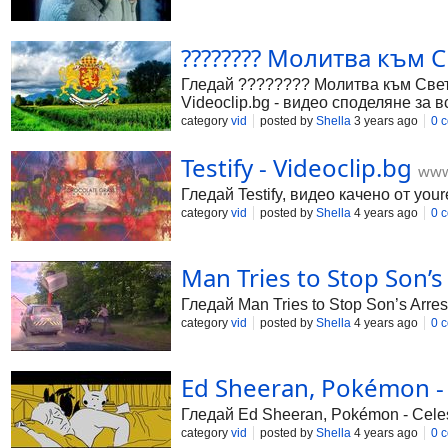
???????? Молитва към С
Гледай ???????? Молитва към Свети
Videoclip.bg - видео споделяне за в
category
vid
posted by
Shella
3 years ago
0 
Testify - Videoclip.bg
www
Гледай Testify, видео качено от you
category
vid
posted by
Shella
4 years ago
0 
Man Tries to Stop Son’s
Гледай Man Tries to Stop Son’s Arre
category
vid
posted by
Shella
4 years ago
0 
Ed Sheeran, Pokémon - Ce
Гледай Ed Sheeran, Pokémon - Celest
category
vid
posted by
Shella
4 years ago
0 