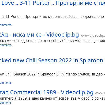
ove .. 3-11 Porter .. Прегърни ме с тво
. 3-11 Porter .. Прегърни ме с твоята любов ..., видео качено
comments
λα - иска ми се - Videoclip.bg
www.videoclip
ска ми се, видео качено от cecoboy74, във Videoclip.bg - ви
comments
ked new Chill Season 2022 in Splatoon 3
ew Chill Season 2022 in Splatoon 3! (Nintendo Switch), видео
comments
tah Commercial 1989 - Videoclip.bg
www.v
mmercial 1989, видео качено от legstle, във Videoclip.bg - 
comments