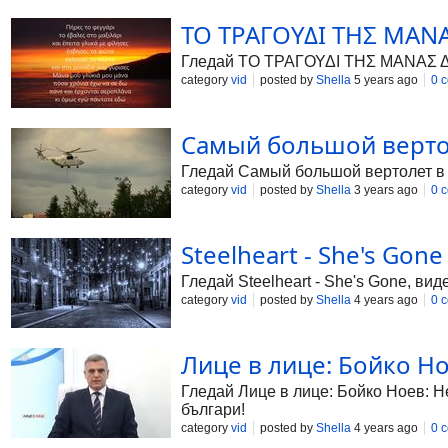
ΤΟ ΤΡΑΓΟΥΔΙ ΤΗΣ ΜΑΝΑΣ
Гледай ΤΟ ΤΡΑΓΟΥΔΙ ΤΗΣ ΜΑΝΑΣ Δόξας
category
vid
posted by
Shella
5 years ago
0 
Самый большой вертоле
Гледай Самый большой вертолет в ми
category
vid
posted by
Shella
3 years ago
0 
Steelheart - She's Gone 
Гледай Steelheart - She's Gone, вид
category
vid
posted by
Shella
4 years ago
0 
Лице в лице: Бойко Но
Гледай Лице в лице: Бойко Ноев: Не
българи!
category
vid
posted by
Shella
4 years ago
0 