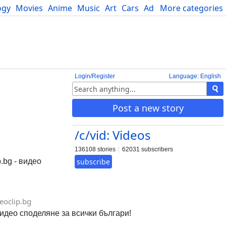
ogy
Movies
Anime
Music
Art
Cars
Advice
More categories
Science
Login/Register
Language: English
Post a new story
/c/vid: Videos
136108 stories
62031 subscribers
.bg - видео
subscribe
eoclip.bg
 видео споделяне за всички българи!