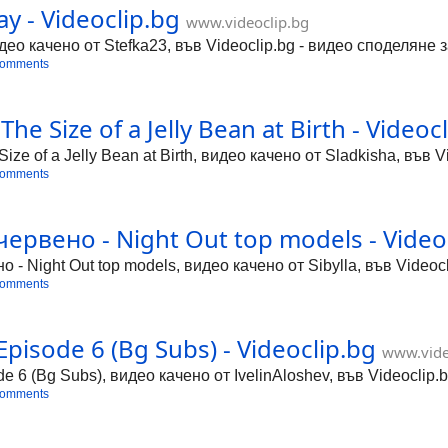
y - Videoclip.bg
www.videoclip.bg
део качено от Stefka23, във Videoclip.bg - видео споделяне 
comments
he Size of a Jelly Bean at Birth - Videoc
ze of a Jelly Bean at Birth, видео качено от Sladkisha, във 
comments
рвено - Night Out top models - Video
 Night Out top models, видео качено от Sibylla, във Videoc
comments
pisode 6 (Bg Subs) - Videoclip.bg
www.vide
 6 (Bg Subs), видео качено от IvelinAloshev, във Videoclip.
comments