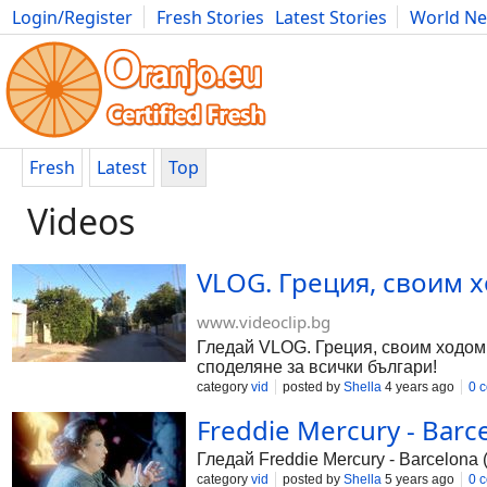
Login/Register
Fresh Stories
Latest Stories
World N
Photography
Comics
Bulgaria
Fitness
Food
Literature
Fresh
Latest
Top
Videos
VLOG. Греция, своим х
www.videoclip.bg
Гледай VLOG. Греция, своим ходом, 
споделяне за всички българи!
category
vid
posted by
Shella
4 years ago
0 
Freddie Mercury - Barce
Гледай Freddie Mercury - Barcelona 
category
vid
posted by
Shella
5 years ago
0 