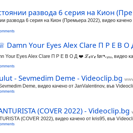
оянии развода 6 серия на Кион (Премь
 развода 6 серия на Кион (Премьера 2022), видео качено от
comments
 Damn Your Eyes Alex Clare П Р Е В О Д 
Your Eyes Alex Clare П Р Е В О Д ❤️ ℒℴѵℯ før➷ᵧₒᵤ, видео кач
comments
ulut - Sevmedim Deme - Videoclip.bg
www
 Sevmedim Deme, видео качено от JanValentinov, във Videocl
comments
ANTURISTA (COVER 2022) - Videoclip.bg
ISTA (COVER 2022), видео качено от kris95, във Videoclip
comments