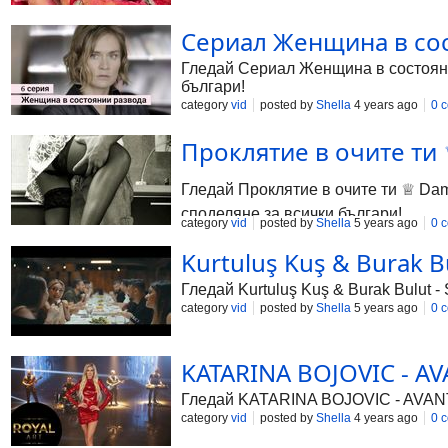
Сериал Женщина в сост
Гледай Сериал Женщина в состоянии
българи!
category
vid
posted by
Shella
4 years ago
0 
Проклятие в очите ти ♕
Гледай Проклятие в очите ти ♕ Damn 
споделяне за всички българи!
category
vid
posted by
Shella
5 years ago
0 
Kurtuluş Kuş & Burak B
Гледай Kurtuluş Kuş & Burak Bulut -
category
vid
posted by
Shella
5 years ago
0 
KATARINA BOJOVIC - AV
Гледай KATARINA BOJOVIC - AVANTUR
category
vid
posted by
Shella
4 years ago
0 