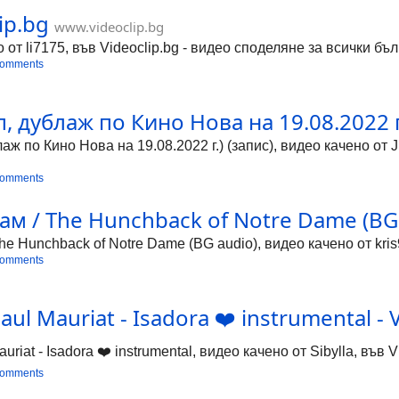
ip.bg
www.videoclip.bg
 от li7175, във Videoclip.bg - видео споделяне за всички бъл
comments
 дублаж по Кино Нова на 19.08.2022 г.)
ж по Кино Нова на 19.08.2022 г.) (запис), видео качено от 
comments
м / The Hunchback of Notre Dame (BG a
e Hunchback of Notre Dame (BG audio), видео качено от kris9
comments
l Mauriat - Isadora ❤️ instrumental - V
iat - Isadora ❤️ instrumental, видео качено от Sibylla, във 
comments